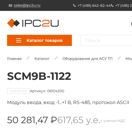
sales@ipc2u.ru
+7 (495) 642-82-44
+7 (495) 
Каталог товаров
Главная
Каталог
Оборудование для АСУ ТП
Мо
SCM9B-1122
Dataforth
Артикул: 06104200
Модуль ввода, вход -1...+1 В, RS-485, протокол ASCII
50 281,47 ₽
617,65 у.е.
с учетом НДС