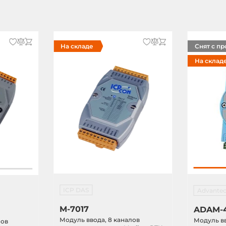
На складе
Снят с п
На склад
ICP DAS
Advante
M-7017
ADAM-4
Модуль ввода, 8 каналов
Модуль вв
лов