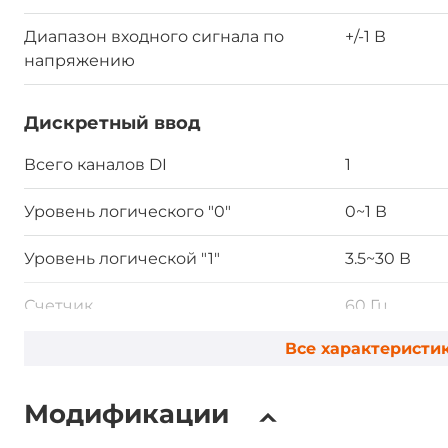
Диапазон входного сигнала по
+/-1 В
напряжению
Дискретный ввод
Всего каналов DI
1
Уровень логического "0"
0~1 В
Уровень логической "1"
3.5~30 В
Счетчик
60 Гц
Все характеристи
Дискретный вывод
Модификации
Всего каналов DO
2