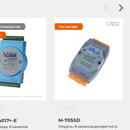
роизводства
На складе
е
ICP DAS
ch
M-7055D
017+-E
Модуль, 8 каналов дискретного
ода, 8 каналов