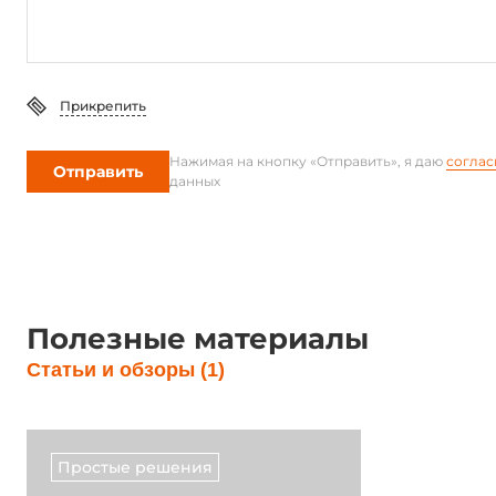
Разъемы
Разъемы внешние
Винтовые 
Прикрепить
Требования по питанию
Нажимая на кнопку «Отправить», я даю
соглас
Отправить
данных
DC входное напряжение
10..30 В
Габариты
Ширина
91.4 мм
Полезные материалы
Глубина
27.9 мм
Статьи и обзоры (1)
Высота
62.2 мм
Простые решения
Эксплуатационные характеристики