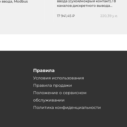
ввода (сухой/мокрый контакт) / 8
 ввода, Modbus
каналов дискретного вывода
(Source, PNP, 10~40 VDC), с
изоляцией до 3750В и
17 941,45 ₽
220,39 у.е.
индикацией, Modbus RTU
Правила
Условия использования
Правила продажи
Положение о сервисном
обслуживании
Политика конфиденциальности