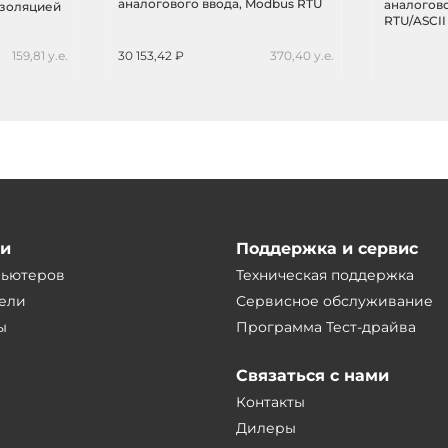
аналогового ввода, Modbus RTU
аналогово
изоляцией
RTU/ASCII
159,81 у.е.
30 153,42 ₽
370,40 у.е.
ии
Поддержка и сервис
пьютеров
Техническая поддержка
ели
Сервисное обслуживание
ы
Программа Тест-драйва
Связаться с нами
Контакты
Дилеры