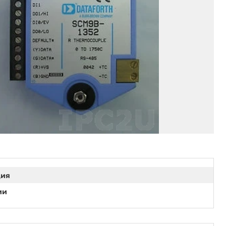
ция
ии