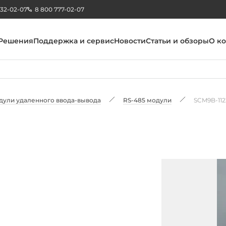
232-02-07
8 800 777-02-07
Решения
Поддержка и сервис
Новости
Статьи и обзоры
О к
дули удаленного ввода-вывода
RS-485 модули
SCM9B-112