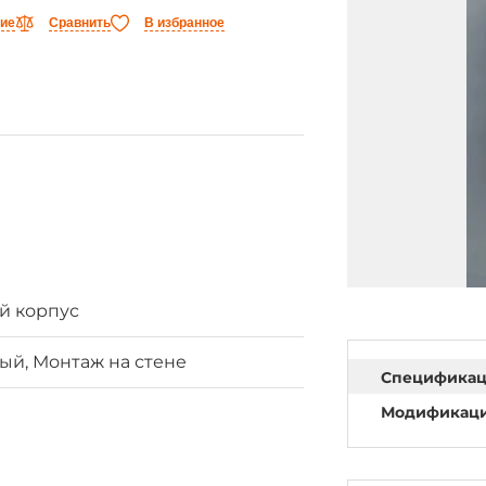
ние
Сравнить
В избранное
й корпус
ый, Монтаж на стене
Специфика
Модификац