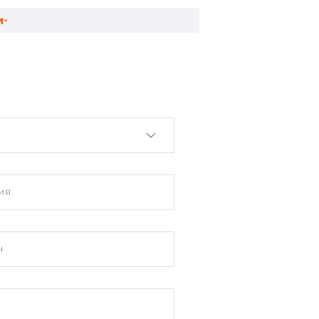
оллектор
и
ия
 ввод
н
ave