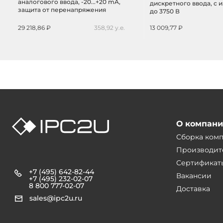
аналогового ввода, -20...+20 mA,
дискретного ввода, c 
защита от перенапряжения
до 3750 В
29 218,86 ₽
358,92 у.е.
13 009,77 ₽
О компан
Сборка ком
Производит
Сертификат
+7 (495) 642-82-44
Вакансии
+7 (495) 232-02-07
8 800 777-02-07
Доставка
sales@ipc2u.ru