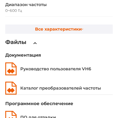
Диапазон частоты
0~600 Гц
Габариты
Все характеристики
Ширина
Файлы
235.6 мм
Глубина
Документация
287.9 мм
Руководство пользователя VH6
Высота
510 мм
Каталог преобразователей частоты
Эксплуатационные характеристики
Программное обеспечение
Температура эксплуатации
-10..40 °C
ПО для отладки