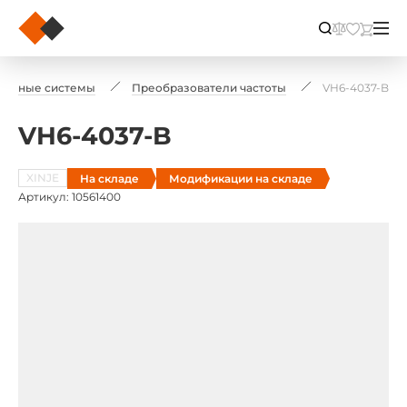
водные системы
Преобразователи частоты
VH6-4037-B
VH6-4037-B
XINJE
На складе
Модификации на складе
Артикул: 10561400