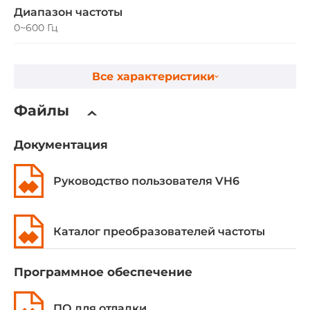
Диапазон частоты
0~600 Гц
Габариты
Все характеристики
Ширина
Файлы
110 мм
Глубина
Документация
202 мм
Руководство пользователя VH6
Высота
305 мм
Каталог преобразователей частоты
Эксплуатационные характеристики
Программное обеспечение
Температура эксплуатации
-10..40 °C
ПО для отладки