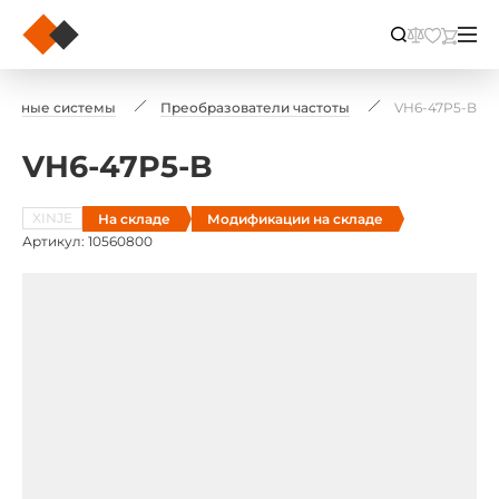
водные системы
Преобразователи частоты
VH6-47P5-B
VH6-47P5-B
XINJE
На складе
Модификации на складе
Артикул: 10560800