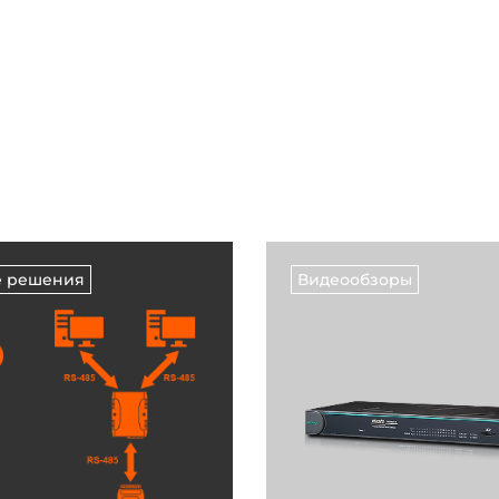
е решения
Видеообзоры