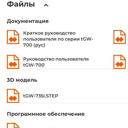
Файлы
Эксплуатационные характеристики
Документация
Температура эксплуатации
-25..75 °C
Краткое руководство
пользователя по серии tGW-
Конструктивное исполнение
700 (рус)
Конструкция корпуса
Пластиковы
Руководство пользователя
tGW-700
Вид монтажа
Монтаж на 
3D модель
Разъемы
tGW-735i.STEP
Разъемы внешние
Винтовые 
Программное обеспечение
Кабели