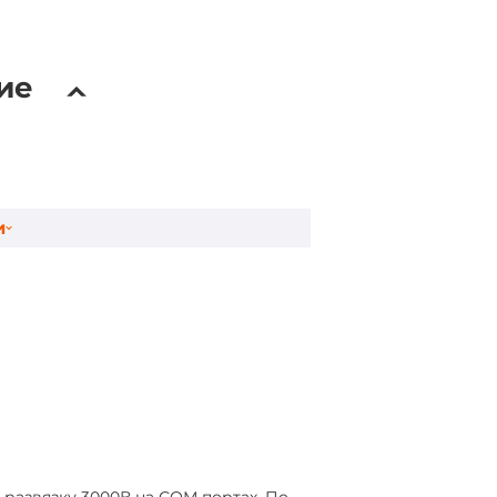
ния CA-002 в комплекте
ие
и