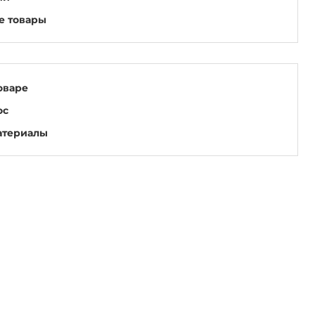
е товары
оваре
ос
атериалы