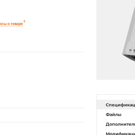
2
осы о товаре
Специфика
Файлы
Дополнител
Модификац