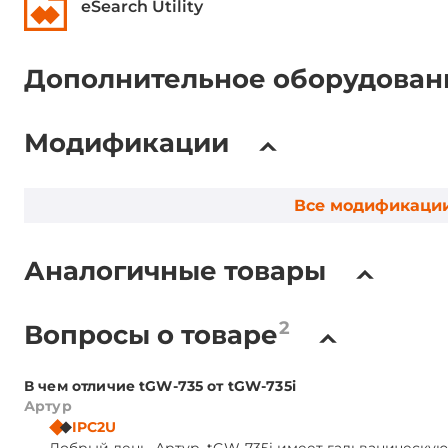
Кабели в комплекте
кабель пита
eSearch Utility
Габариты
Дополнительное оборудован
Ширина
52 мм
Модификации
Глубина
27 мм
Высота
95 мм
Все модификаци
Габариты упаковки
Аналогичные товары
Вес без упаковки
0.07 кг
2
Вопросы о товаре
Вес в упаковке
0.11 кг
В чем отличие tGW-735 от tGW-735i
Артур
IPC2U