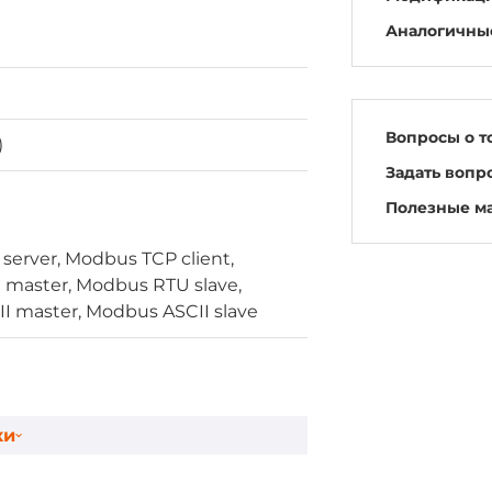
Аналогичны
Вопросы о т
)
Задать вопр
Полезные м
erver, Modbus TCP client,
master, Modbus RTU slave,
I master, Modbus ASCII slave
ки
, PoE