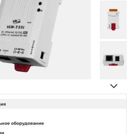
ция
ьное оборудование
ии