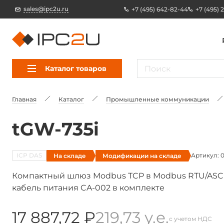
sales@ipc2u.ru
+7 (495) 642-82-44
+7 (495) 
Каталог товаров
Главная
Каталог
Промышленные коммуникации
tGW-735i
ICP DAS
Артикул: 
На складе
Модификации на складе
Компактный шлюз Modbus TCP в Modbus RTU/ASCII,
кабель питания CA-002 в комплекте
17 887,72 ₽
219,73 у.е.
с учетом НДС