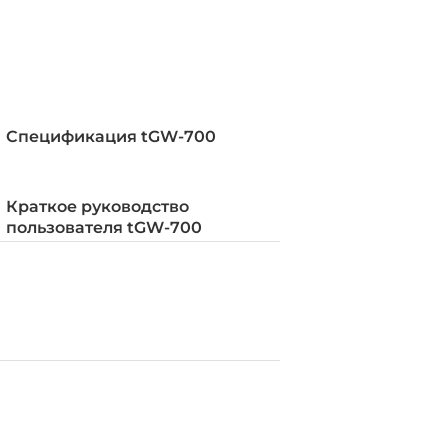
Спецификация tGW-700
й корпус
Краткое руководство
пользователя tGW-700
DIN-рейку
клеммы