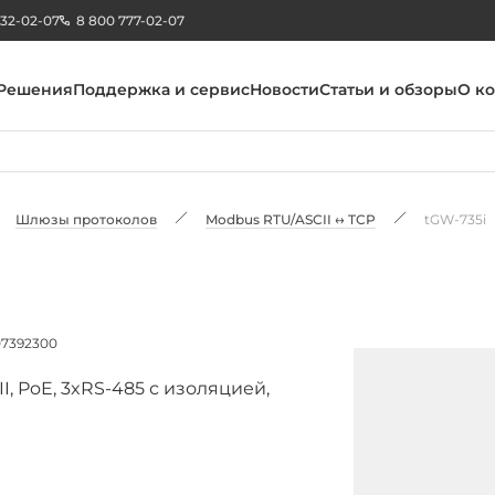
232-02-07
8 800 777-02-07
Решения
Поддержка и сервис
Новости
Статьи и обзоры
О к
Шлюзы протоколов
Modbus RTU/ASCII ↔ TCP
tGW-735i
07392300
 PoE, 3xRS-485 с изоляцией,