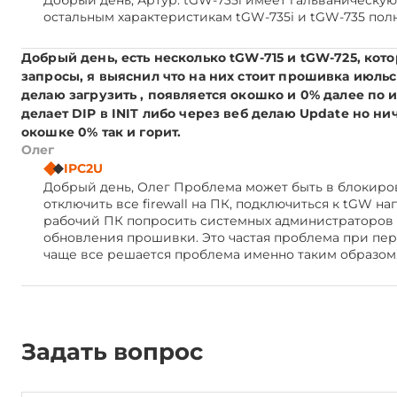
Добрый день, Артур. tGW-735i имеет гальваническую
остальным характеристикам tGW-735i и tGW-735 пол
Добрый день, есть несколько tGW-715 и tGW-725, кот
запросы, я выяснил что на них стоит прошивка июльск
делаю загрузить , появляется окошко и 0% далее по 
делает DIP в INIT либо через веб делаю Update но н
окошке 0% так и горит.
Олег
IPC2U
Добрый день, Олег Проблема может быть в блокиро
отключить все firewall на ПК, подключиться к tGW на
рабочий ПК попросить системных администраторов 
обновления прошивки. Это частая проблема при пе
чаще все решается проблема именно таким образом
Задать вопрос