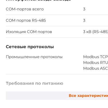
COM-портов всего
3
COM портов RS-485
3
Изоляция COM портов
3 кВ (RS-485
Сетевые протоколы
Промышленные протоколы
Modbus TCP s
Modbus RTU 
Modbus ASCI
Требования по питанию
DC входное напряжение
12..48 В
Все характеристи
Питание по Ethernet
IEEE 802.3af