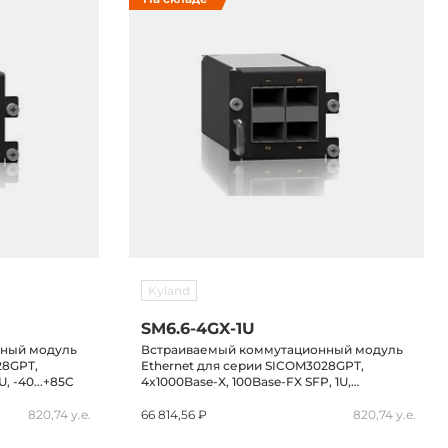
Kyland
SM6.6-4GX-1U
нный модуль
Встраиваемый коммутационный модуль
28GPT,
Ethernet для серии SICOM3028GPT,
U, -40...+85C
4x1000Base-X, 100Base-FX SFP, 1U,
-40...+85C
820,74 у.е.
66 814,56 ₽
820,74 у.е.