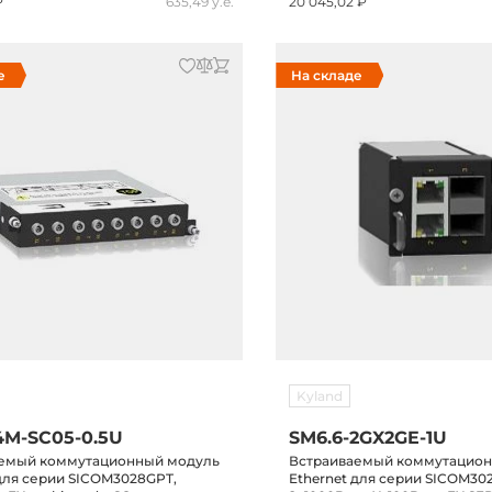
₽
635,49 у.е.
20 045,02 ₽
е
На складе
Kyland
4M-SC05-0.5U
SM6.6-2GX2GE-1U
емый коммутационный модуль
Встраиваемый коммутацио
 для серии SICOM3028GPT,
Ethernet для серии SICOM30