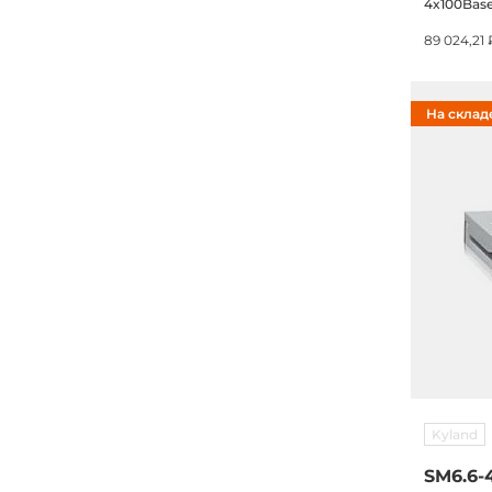
4x100Base
1310нм, 5к
89 024,21 
На склад
Kyland
SM6.6-