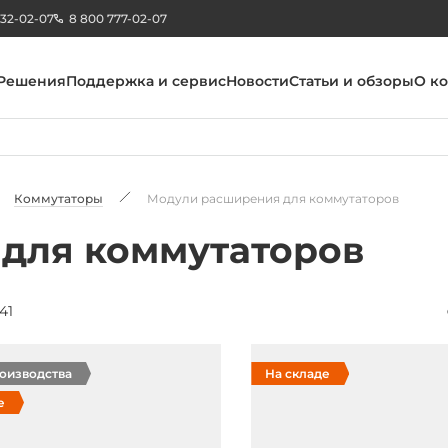
232-02-07
8 800 777-02-07
Решения
Поддержка и сервис
Новости
Статьи и обзоры
О к
Коммутаторы
Модули расширения для коммутаторов
для коммутаторов
41
роизводства
На складе
е