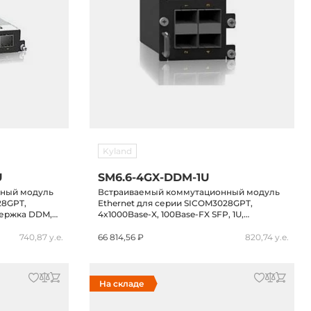
Kyland
U
SM6.6-4GX-DDM-1U
нный модуль
Встраиваемый коммутационный модуль
28GPT,
Ethernet для серии SICOM3028GPT,
ддержка DDM,
4x1000Base-X, 100Base-FX SFP, 1U,
поддержка DDM, -40...+85C
740,87 у.е.
66 814,56 ₽
820,74 у.е.
На складе