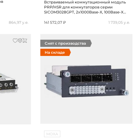
ов
Встраиваемый коммутационный модуль
PRP/HSR для коммутаторов серии
SICOM3028GPT, 2x1000Base-X, 100Base-X
SFP, 0.5U, -40...+85C
864,97 у.е.
141 572,07 ₽
1 739,05 у.е.
Снят с производства
На складе
MOXA