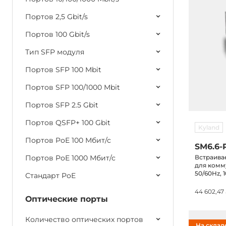
(с VPN и Firewall/NAT)
Портов 2,5 Gbit/s
PoE-инжекторы и сплиттеры
SFP-модули
Портов 100 Gbit/s
Тип SFP модуля
Портов SFP 100 Mbit
Портов SFP 100/1000 Mbit
Портов SFP 2.5 Gbit
Портов QSFP+ 100 Gbit
Kyland
Портов PoE 100 Мбит/с
SM6.6-
Портов PoE 1000 Мбит/с
Встраива
для комм
50/60Hz, 
Стандарт PoE
264VAC/77
44 602,47
Оптические порты
Количество оптических портов
На склад