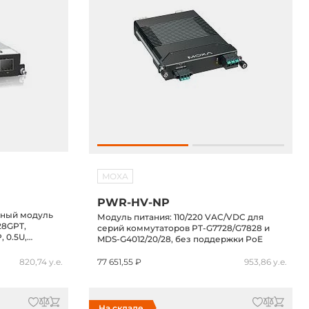
MOXA
PWR-HV-NP
нный модуль
Модуль питания: 110/220 VAC/VDC для
28GPT,
серий коммутаторов PT-G7728/G7828 и
, 0.5U,
MDS-G4012/20/28, без поддержки PoE
820,74 у.е.
77 651,55 ₽
953,86 у.е.
На складе