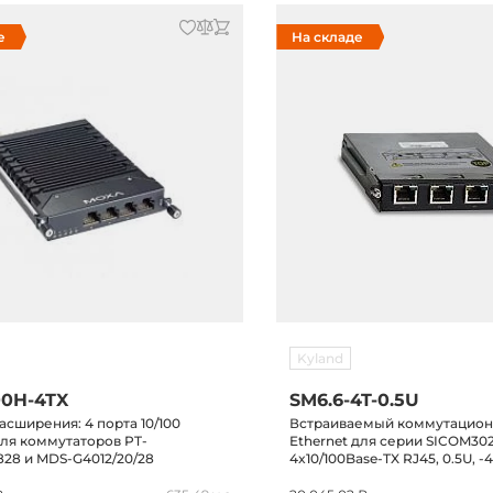
е
На складе
Kyland
0H-4TX
SM6.6-4T-0.5U
сширения: 4 порта 10/100
Встраиваемый коммутацио
для коммутаторов PT-
Ethernet для серии SICOM30
828 и MDS-G4012/20/28
4x10/100Base-TX RJ45, 0.5U, -4