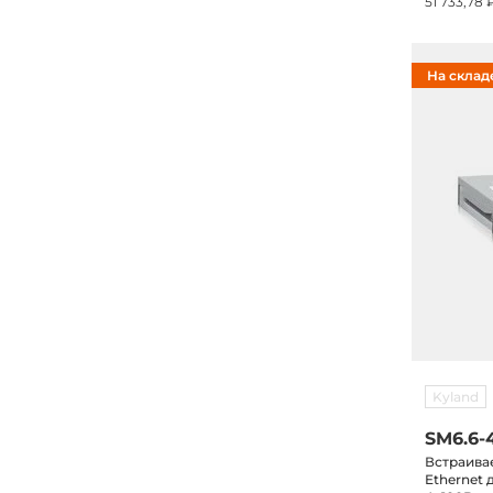
51 733,78 
На склад
Kyland
SM6.6-
Встраива
Ethernet