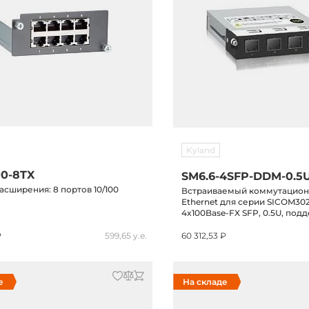
Kyland
0-8TX
SM6.6-4SFP-DDM-0.5
сширения: 8 портов 10/100
Встраиваемый коммутацио
Ethernet для серии SICOM30
4x100Base-FX SFP, 0.5U, по
-40...+85C
₽
599,65 у.е.
60 312,53 ₽
е
На складе