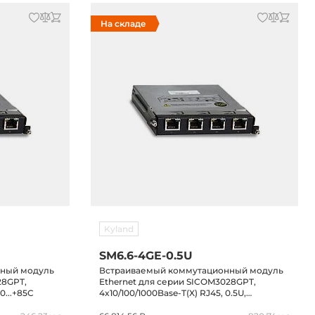
На складе
Kyland
SM6.6-4GE-0.5U
нный модуль
Встраиваемый коммутационный модуль
28GPT,
Ethernet для серии SICOM3028GPT,
0...+85C
4x10/100/1000Base-T(X) RJ45, 0.5U,
-40...+85C