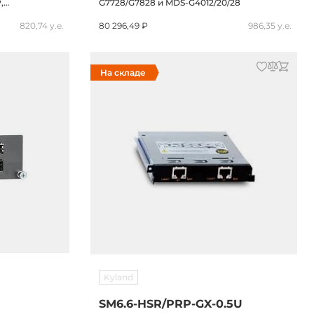
,
G7728/G7828 и MDS-G4012/20/28
U, -40...+85C
820,74 у.е.
80 296,49 ₽
986,35 у.е.
На складе
Kyland
SM6.6-HSR/PRP-GX-0.5U