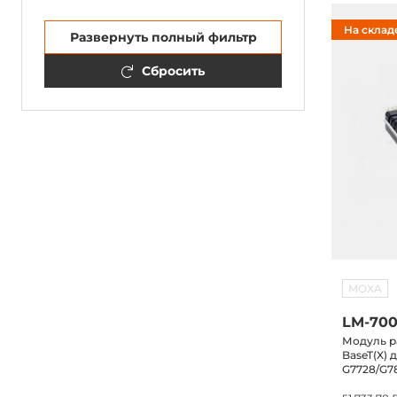
На склад
Развернуть полный фильтр
Сбросить
MOXA
LM-700
Модуль ра
BaseT(X) 
G7728/G7