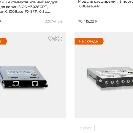
Модуль расширения: 8 порт
емый коммутационный модуль
100BaseSFP
 для серии SICOM3028GPT,
e-X, 100Base-FX SFP, 0.5U,
а DDM, -40...+85C
₽
820,74 у.е.
70 415,22 ₽
е
На складе
Kyland