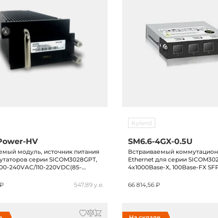
Kyland
Power-HV
SM6.6-4GX-0.5U
емый модуль, источник питания
Встраиваемый коммутацио
утаторов серии SICOM3028GPT,
Ethernet для серии SICOM30
100-240VAC/110-220VDC(85-
4x1000Base-X, 100Base-FX SFP
-300VDC), 1U, -40...+85C
-40...+85C
 ₽
547,89 у.е.
66 814,56 ₽
е
На складе