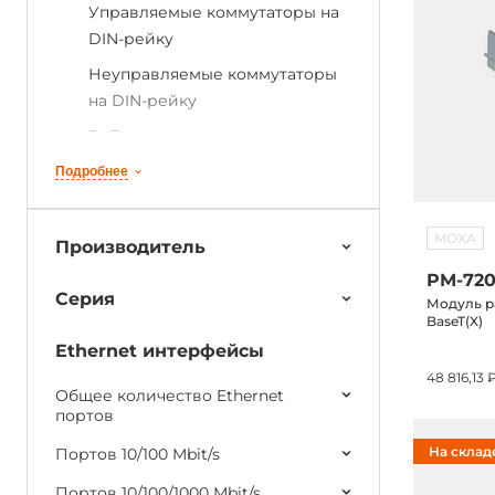
Управляемые коммутаторы на
DIN-рейку
Неуправляемые коммутаторы
на DIN-рейку
PoE коммутаторы
Коммутаторы в 19" стойку
Подробнее
Модульные коммутаторы на
DIN-рейку
MOXA
Производитель
Коммутаторы Российского
PM-720
производства
Серия
Модуль ра
BaseT(X)
Коммутаторы для энергетики
Ethernet интерфейсы
Коммутаторы для транспорта
48 816,13 
Общее количество Ethernet
Коммутаторы ЦОД
портов
Встраиваемые коммутаторы
На склад
Портов 10/100 Mbit/s
Роутеры сетевой безопасности
Портов 10/100/1000 Mbit/s