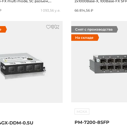
-FX multi mode, SC разъем,
2x1000Base-X, 100Base-FX SFP
м, 0.5U, -40...+85C
2x10/100/1000Base-T(X) RJ45, 1
₽
1 093,56 у.е.
66 814,56 ₽
е
Снят с производства
На складе
MOXA
PM-7200-8SFP
4GX-DDM-0.5U