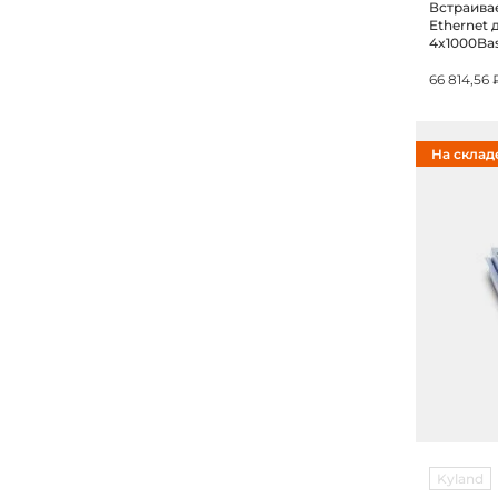
Встраива
Ethernet
4x1000Bas
поддержк
66 814,56 
На склад
Kyland