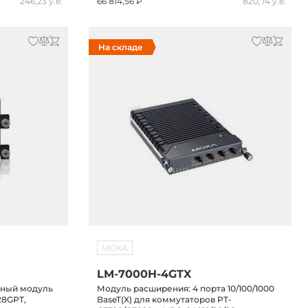
246,23 у.е.
66 814,56 ₽
820,74 у.е.
На складе
MOXA
LM-7000H-4GTX
нный модуль
Модуль расширения: 4 порта 10/100/1000
28GPT,
BaseT(X) для коммутаторов PT-