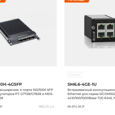
Kyland
00H-4GSFP
SM6.6-4GE-1U
асширения: 4 порта 100/1000 SFP
Встраиваемый коммутацио
утаторов PT-G7728/G7828 и MDS-
Ethernet для серии SICOM30
28
4x10/100/1000Base-T(X) RJ45, 1
 ₽
986,33 у.е.
66 814,56 ₽