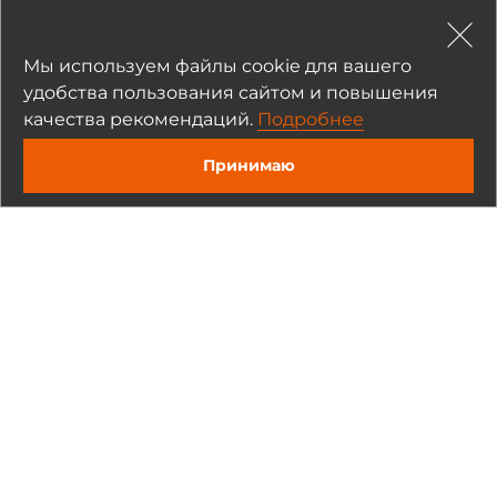
Прикрепить
Мы используем файлы cookie для вашего
удобства пользования сайтом и повышения
Нажимая на кнопку «Отправить», я даю
согласие
на обработку
качества рекомендаций.
Подробнее
моих персональных данных
Принимаю
Отправить
Рекомендуемые товары
На складе