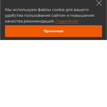
Простые решения
Мы используем файлы cookie для вашего
удобства пользования сайтом и повышения
качества рекомендаций.
Подробнее
Принимаю
30 января 2018
Как выбрать оптику и SFP-модуль?