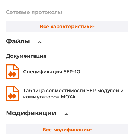
Сетевые протоколы
Стандарты IEEE
Все характеристики
IEEE 802.3z для 1000BaseSX/LX/LHX/ZX
Файлы
Габариты
Документация
Ширина
14 мм
Спецификация SFP-1G
Глубина
56.6 мм
Таблица совместимости SFP модулей и
коммутаторов MOXA
Высота
13.4 мм
Модификации
Эксплуатационные характеристики
Все модификации