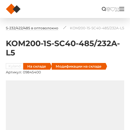
RS-232/422/485 в оптоволокно
KOM200-1S-SC40-485/232A-L5
KOM200-1S-SC40-485/232A-
L5
Kyland
На складе
Модификации на складе
Артикул: 09845400