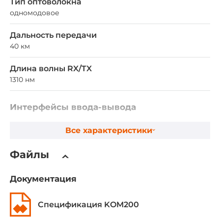
Тип оптоволокна
одномодовое
Дальность передачи
40 км
Длина волны RX/TX
1310 нм
Интерфейсы ввода-вывода
COM-портов всего
Все характеристики
3
Файлы
COM портов RS-232
2
Документация
COM портов RS-232/485
Спецификация KOM200
1