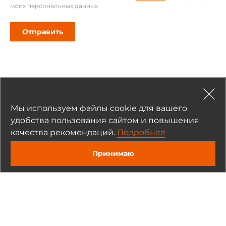
моих персональных данных
0.06 кг
Отправить
Полезные материалы
Статьи и обзоры (2)
Мы используем файлы cookie для вашего
удобства пользования сайтом и повышения
качества рекомендаций.
Подробнее
Вебинары
Принимаю