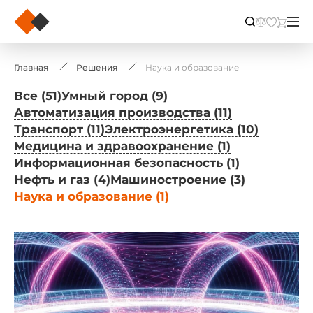
Главная
Решения
Наука и образование
Все (51)
Умный город (9)
Автоматизация производства (11)
Транспорт (11)
Электроэнергетика (10)
Медицина и здравоохранение (1)
Информационная безопасность (1)
Нефть и газ (4)
Машиностроение (3)
Наука и образование (1)