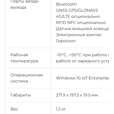
Порты ввода-
Bluetooth
вывода
GNSS GPS/GLONASS
4G/LTE опционально
RFID NFC опционально
Датчик внешней освещен
Электронный компас
Гироскоп
Рабочая
-10°C…+50°C при работе от
температура
работе от зарядного устро
Операционная
Windows 10 IoT Enterprise
система
Габариты
271.9 x 197.3 x 19.5 мм
Вес
1.2 кг