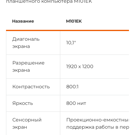
планшетного компьютера M101EK
Название
M101EK
Диагональ
10,1"
экрана
Разрешение
1920 x 1200
экрана
Контрастность
800:1
Яркость
800 нит
Сенсорный
Проекционно-емкостный с
экран
поддержка работы в перча