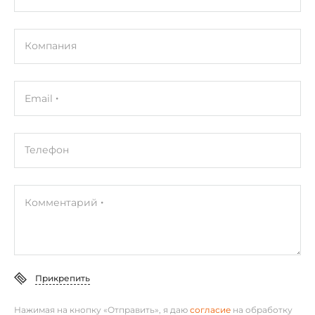
UL, CSA
Габариты упаковки
Компания
Вес в упаковке
0.05 кг
Email
Телефон
Комментарий
Прикрепить
Нажимая на кнопку «Отправить», я даю
согласие
на обработку