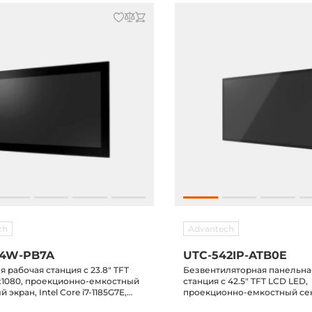
ch
Advantech
24W-PB7A
UTC-542IP-ATB0E
 рабочая станция с 23.8" TFT
Безвентиляторная панельна
0x1080, проекционно-емкостный
станция с 42.5" TFT LCD LED,
 экран, Intel Core i7-1185G7E,
проекционно-емкостный с
" SATA отсек, M.2 2242/2280
экран, Intel Core i5-1145G7E, 