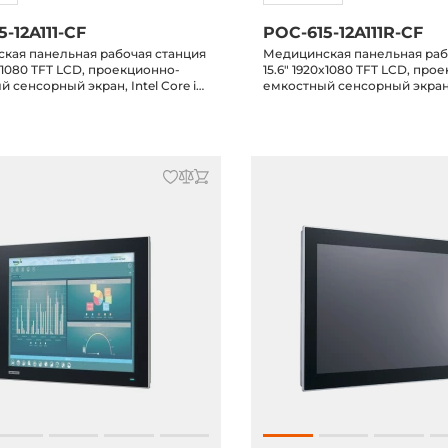
-12A111-CF
POC-615-12A111R-CF
кая панельная рабочая станция
Медицинская панельная раб
0x1080 TFT LCD, проекционно-
15.6" 1920x1080 TFT LCD, про
 сенсорный экран, Intel Core i7-
емкостный сенсорный экран, I
8Гб DDR4, HDMI, 2xLAN, 1xCOM,
1185G7E, 8Гб DDR4, HDMI, 2x
, 2.5" отсек, IP65 по передней
5xUSB 2.0, 2.5" отсек, RFID, I
9VDC-in
передней панели, 19VDC-in