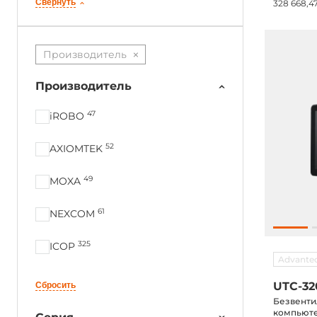
Свернуть
NVMe или
328 668,4
HDMI, Lin
Производитель
Производитель
47
iROBO
52
AXIOMTEK
49
MOXA
61
NEXCOM
325
ICOP
Advante
171
Advantech
UTC-32
Сбросить
Безвенти
151
IEI
компьютер