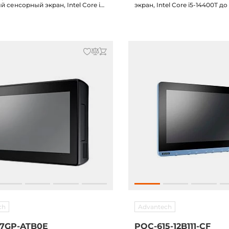
 сенсорный экран, Intel Core i5-
экран, Intel Core i5-14400T до
 4,5ГГц, без RAM/SSD, HDMI,
RAM/SSD, HDMI, 2xGLAN, 6xU
xUSB, 2xCOM, Аудио, M.2 E-key
Аудио, M.2 E-key 2230, M.2 M-k
 M-key 2280, 12-24В DC-in
24В DC-in
ch
Advantech
07GP-ATB0E
POC-615-12B111-CF