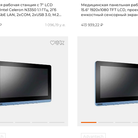
 рабочая станция с 7" LCD
Медицинская панельная раб
ntel Celeron N3350 1.1 ГГц, 2Гб
15.6" 1920x1080 TFT LCD, про
bE LAN, 2xCOM, 2xUSB 3.0, M.2
емкостный сенсорный экран, I
 2242, 12-24VDC-in
1145G7E, 8Гб DDR4, HDMI, 2x
5xUSB 2.0, 2.5" отсек, IP65 п
₽
1 096,19 у.е.
413 939,22 ₽
панели, 19VDC-in
ch
Advantech