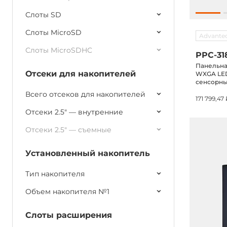
Слоты SD
Слоты MicroSD
Advante
Слоты MicroSDHC
PPC-3
Панельная
Отсеки для накопителей
WXGA LED
сенсорный
1.1ГГц, D
Всего отсеков для накопителей
2xUSB 3.0
171 799,47
Audio
Отсеки 2.5" — внутренние
Отсеки 2.5" — съемные
Установленный накопитель
Тип накопителя
Объем накопителя №1
Слоты расширения