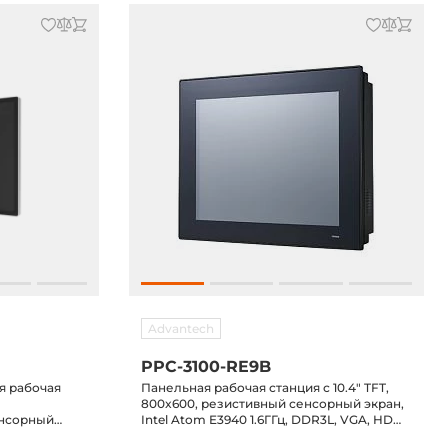
Advantech
PPC-3100-RE9B
я рабочая
Панельная рабочая станция с 10.4" TFT,
800x600, резистивный сенсорный экран,
енсорный
Intel Atom E3940 1.6ГГц, DDR3L, VGA, HDMI,
8Гб DDR4,
2xGb LAN, 5xCOM, 4xUSB 3.0, отсек 1x2.5"