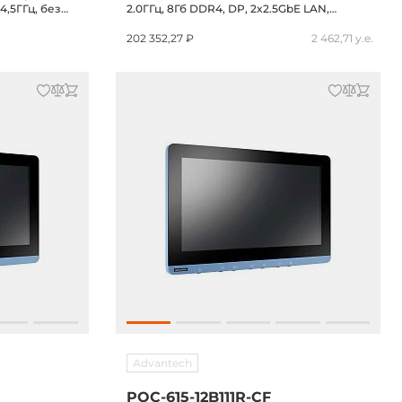
 4,5ГГц, без
2.0ГГц, 8Гб DDR4, DP, 2x2.5GbE LAN,
SB, 2xCOM,
2xCOM, 3xUSB 3.2, 1xUSB 2.0, miniPCIe, M.2
ey 2280, 12-
AE-Key, M.2 B-Key, отсек 2.5" SATA SSD,
202 352,27 ₽
2 462,71 у.е.
iDoor, Audio, 24VDC-in
Advantech
POC-615-12B111R-CF