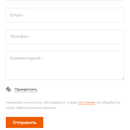
Процессор установлен
Email
Максимальная частота процессора
2.2 ГГц
Телефон
Чипсет
Чипсет
SoC
Комментарий
Оперативная память
Разъемы для модулей оперативной памяти
Прикрепить
Запаяна
Нажимая на кнопку «Отправить», я даю
согласие
на обработку
Поддержка ECC
моих персональных данных
Нет
Отправить
Установленный объем оперативной памяти