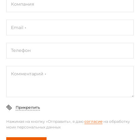
Компания
Тип установленного процессора
MediaTek Genio 510
Email
Разъем процессора
Процессор установлен
Максимальная частота процессора
Телефон
2 ГГц
Комментарий
Оперативная память
Тип памяти DRAM
LPDDR4
Прикрепить
Разъемы для модулей оперативной памяти
Запаяна
Нажимая на кнопку «Отправить», я даю
согласие
на обработку
моих персональных данных
Установленный объем оперативной памяти
4 ГБ