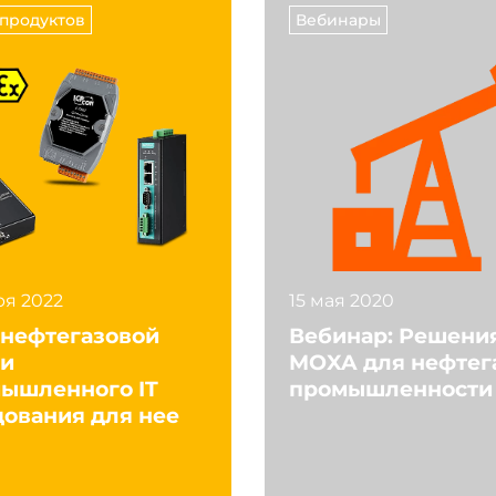
продуктов
Вебинары
з Telnet, Через консольный порт,
 переключателей, Web-
 Интерфейс командной строки
 утилиту MXconfig
порт RS-232 (RJ-45)
ря 2022
15 мая 2020
 нефтегазовой
Вебинар: Решени
ли
MOXA для нефтег
мышленного IT
промышленности
ования для нее