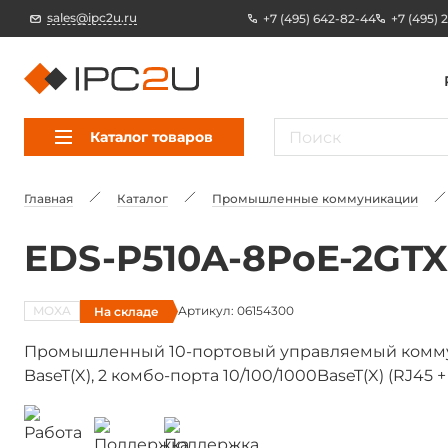
sales@ipc2u.ru
+7 (495) 642-82-44
+7 (495) 
Каталог товаров
Главная
Каталог
Промышленные коммуникации
EDS-P510A-8PoE-2GTX
MOXA
Артикул: 06154300
На складе
Промышленный 10-портовый управляемый коммута
BaseT(X), 2 комбо-порта 10/100/1000BaseT(X) (RJ45 + S