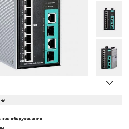
ция
ьное оборудование
ии