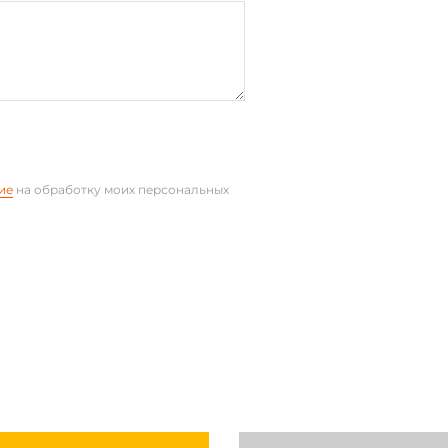
ие
на обработку моих персональных
аническое реле
В постоянного тока
1FE