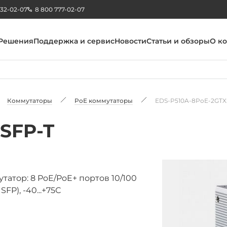
232-02-07
8 800 777-02-07
Решения
Поддержка и сервис
Новости
Статьи и обзоры
О к
Коммутаторы
PoE коммутаторы
EDS-P510A-8PoE-2GTX
SFP-T
тор: 8 PoE/PoE+ портов 10/100
FP), -40...+75С