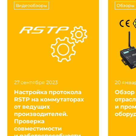
Видеообзоры
Обзоры 
Индикаторы и органы управления
Установка режимов работы
В сети чере
При помощи
интерфейс,
(CLI), Через
Разъемы
Разъемы внешние
Консольный 
27 сентября 2023
20 янва
Требования по питанию
Настройка протокола
Обзор
RSTP на коммутаторах
отрас
Резервный вход питания
Да
от ведущих
и про
производителей.
оборуд
DC входное напряжение
44..57 В
Проверка
совместимости
DC Резервное питание
44..57 В
и работоспособности