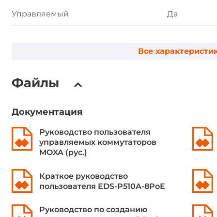
Управляемый
Да
Уровень коммутатора
Layer 2
Все характеристи
Поддерживаемые технологии
Video Alway
Файлы
Поддерживаемые функции
Port Mirror, 
Protection, 
Aggregation
Документация
Check, Авт
обрыве эле
Руководство пользователя
оповещение 
управляемых коммутаторов
Control, Bac
MOXA (рус.)
Fast Recove
Подключени
Краткое руководство
пользователя EDS-P510A-8PoE
мониторинг
Размер таблицы MAC адресов
Руководство по созданию
8000