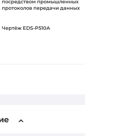
посредством промышленных
протоколов передачи данных
Чертёж EDS-P510A
, Modbus TCP
Client, SMTP, SNMPv1/v2c/v3,
Syslog, Telnet, QoS, SNTP, GVRP,
BootP, IEEE 1588 PTP V2 (на
ие
 уровне), IGMPv1/v2, DHCP
/82, NTP Server/Client, SNMP
P, RARP