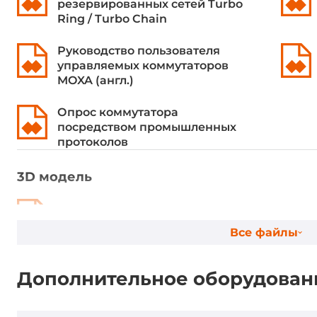
резервированных сетей Turbo
Ring / Turbo Chain
Размер буфера пакетов
1 кБит
Руководство пользователя
Макс. кол-во VLAN
64
управляемых коммутаторов
MOXA (англ.)
Очередей приоритетов на порт
4
Опрос коммутатора
Количество IGMP групп
1024
посредством промышленных
протоколов
Сетевые протоколы
3D модель
Промышленные протоколы
EtherNet/IP
3D модель EDS-P510A
Протоколы управления
DHCP Server/
Все файлы
HTTP, LLDP, 
RMON, TFTP, 
Дополнительное оборудован
программном
Option 66/67
Inform, GMR