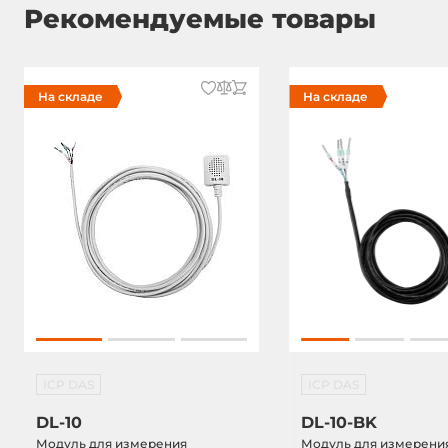
Рекомендуемые товары
На складе
На складе
ICP DAS
ICP DAS
DL-10
DL-10-BK
Модуль для измерения
Модуль для измерени