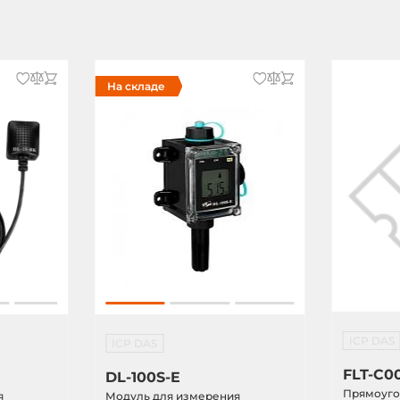
На складе
ICP DAS
ICP DAS
FLT-C0
DL-100S-E
Прямоуго
я
Модуль для измерения