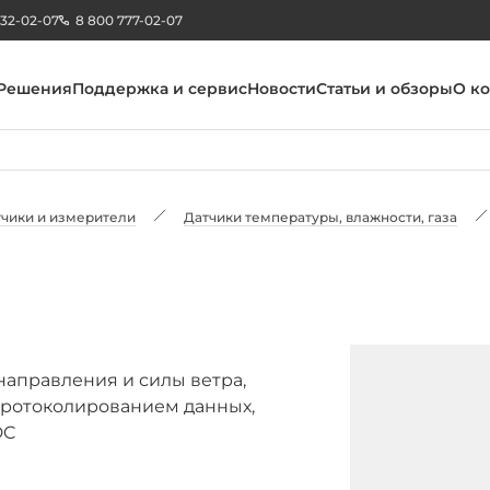
232-02-07
8 800 777-02-07
Решения
Поддержка и сервис
Новости
Статьи и обзоры
О к
чики и измерители
Датчики температуры, влажности, газа
направления и силы ветра,
протоколированием данных,
DC