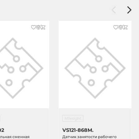
Milesight
02
VS121-868M.
льная сменная
Датчик занятости рабочего