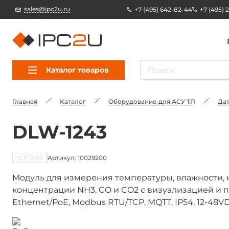
sales@ipc2u.ru
+7 (495) 642-82-44
+7 (495) 
Каталог товаров
Главная
Каталог
Оборудование для АСУ ТП
Дат
DLW-1243
ICP DAS
Артикул: 10029200
Модуль для измерения температуры, влажности, 
концентрации NH3, CO и CO2 с визуализацией и 
Ethernet/PoE, Modbus RTU/TCP, MQTT, IP54, 12-48V