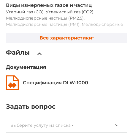
Виды измеряемых газов и частиц
Угарный газ (CO), Углекислый газ (CO2),
Мелкодисперсные частицы (PM2.5),
Мелкодисперсные частицы (PM1), Мелкодисперсные
частицы (PM10)
Все характеристики
Диапазон измерения освещенности
0...200,000 Лк
Файлы
Документация
Дискретный вывод
Тип (транзистора, реле)
Спецификация DLW-1000
Фото-реле
Сетевые протоколы
Задать вопрос
Промышленные протоколы
Modbus TCP, Modbus RTU, MQTT broker
Выберите услугу из списка