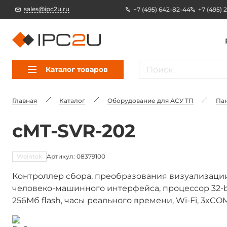
sales@ipc2u.ru
+7 (495) 642-82-44
+7 (495) 
Каталог товаров
Главная
Каталог
Оборудование для АСУ ТП
Пан
cMT-SVR-202
Weintek
Артикул: 08379100
Контроллер сбора, преобразования визуализаци
человеко-машинного интерфейса, процессор 32-bi
256Мб flash, часы реального времени, Wi-Fi, 3xCOM