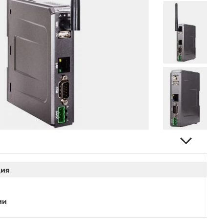
ция
ии