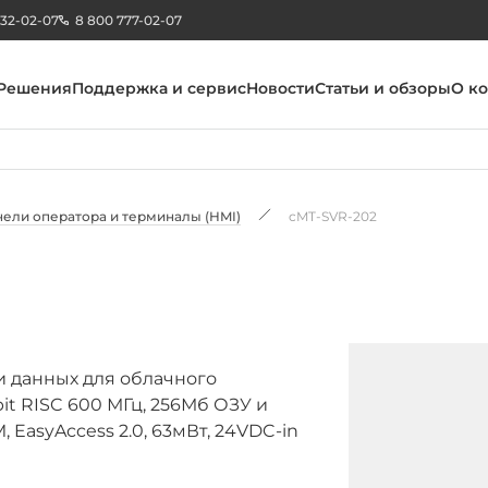
232-02-07
8 800 777-02-07
Решения
Поддержка и сервис
Новости
Статьи и обзоры
О к
ели оператора и терминалы (HMI)
cMT-SVR-202
и данных для облачного
t RISC 600 МГц, 256Мб ОЗУ и
, EasyAccess 2.0, 63мВт, 24VDC-in