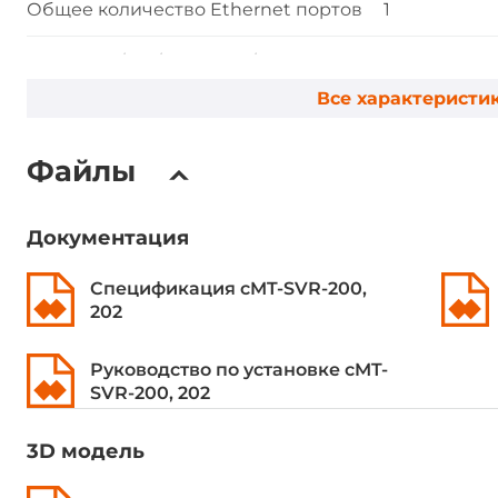
Общее количество Ethernet портов
1
Портов 10/100/1000 Mbit/s
1
Все характеристи
Интерфейсы ввода-вывода
Файлы
COM-портов всего
3
COM портов RS-232
1
Документация
COM портов RS-485
2
Спецификация cMT-SVR-200,
202
Wi-Fi
Руководство по установке cMT-
SVR-200, 202
Стандарт Wi-Fi
802.11b/g/n
3D модель
Программное обеспечение