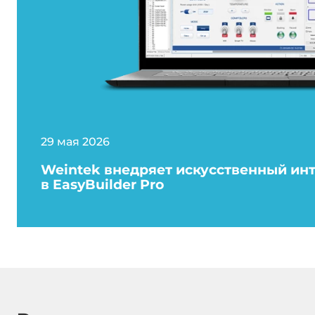
29 мая 2026
Weintek внедряет искусственный ин
в EasyBuilder Pro