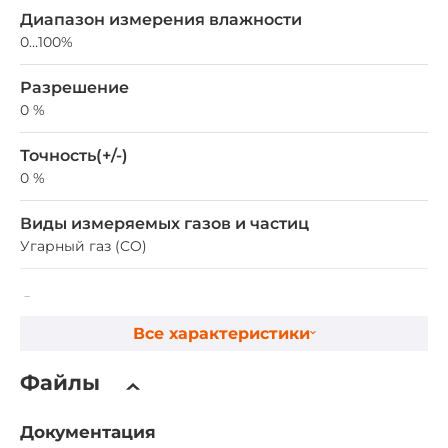
Диапазон измерения влажности
0…100%
Разрешение
0 %
Точность(+/-)
0 %
Виды измеряемых газов и частиц
Угарный газ (CO)
Сетевые протоколы
Все характеристики
Промышленные протоколы
Modbus TCP server, Modbus RTU slave, MQTT client,
Файлы
DCON slave
Документация
Ethernet интерфейсы