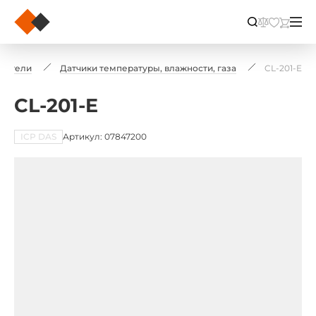
ерители
Датчики температуры, влажности, газа
CL-201-E
CL-201-E
ICP DAS
Артикул: 07847200