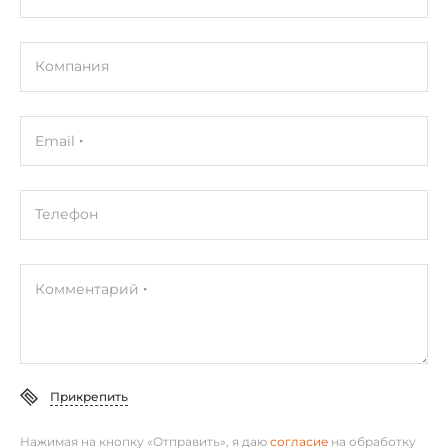
Эксплуатационные характеристики
Компания
Температура эксплуатации
0..50 °C
Email
Конструктивное исполнение
Конструкция корпуса
Телефон
Пластиковый корпус
Вид монтажа
Комментарий
Монтаж на стене
Степень защиты корпуса
IP20
Прикрепить
Габариты
Нажимая на кнопку «Отправить», я даю
согласие
на обработку