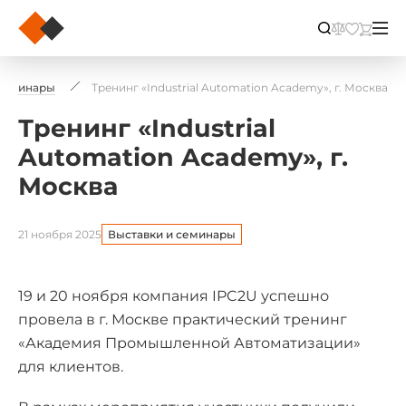
 семинары
Тренинг «Industrial Automation Academy», г. Москва
Тренинг «Industrial
Automation Academy», г.
Москва
21 ноября 2025
Выставки и семинары
19 и 20 ноября компания IPC2U успешно
провела в г. Москве практический тренинг
«Академия Промышленной Автоматизации»
для клиентов.