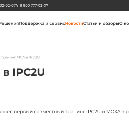
232-02-07
8 800 777-02-07
Решения
Поддержка и сервис
Новости
Статьи и обзоры
О к
 тренинг MCA в IPC2U
в IPC2U
прошёл первый совместный тренинг IPC2U и MOXA в 