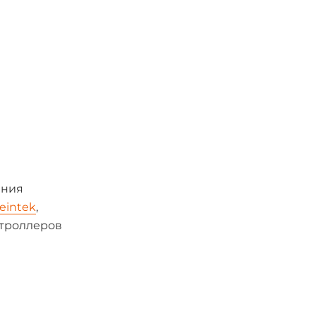
ания
eintek
,
нтроллеров