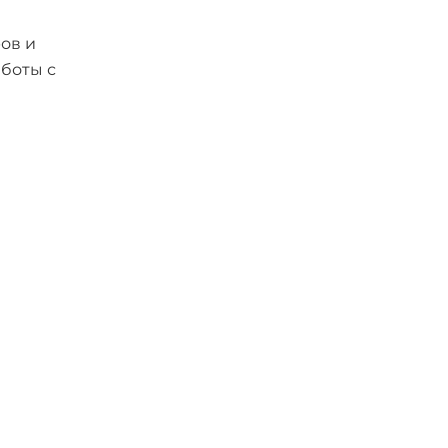
ов и
аботы с