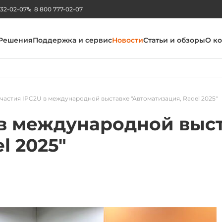
232-02-07
8 800 777-02-07
Решения
Поддержка и сервис
Новости
Статьи и обзоры
О к
частия IPC2U в международной выставке "Автоматизация, Radel 2025"
 в международной выс
l 2025"