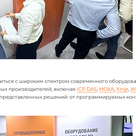
миться с широким спектром современного оборудов
ых производителей, включая
ICP DAS
,
MOXA
,
Xinje
,
W
е представленных решений: от программируемых ко