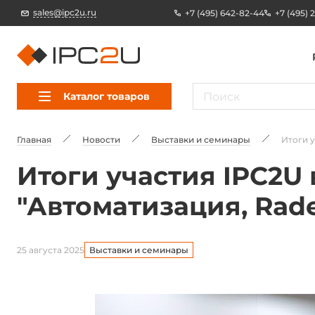
sales@ipc2u.ru
+7 (495) 642-82-44
+7 (495) 
Каталог товаров
Главная
Новости
Выставки и семинары
Итоги у
Итоги участия IPC2U
"Автоматизация, Rade
25 августа 2025
Выставки и семинары