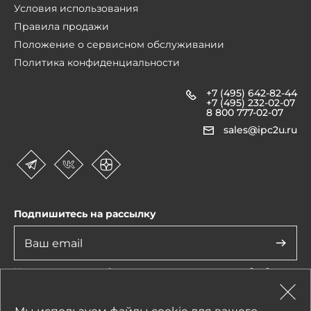
Условия использования
Правила продажи
Положение о сервисном обслуживании
Политика конфиденциальности
+7 (495) 642-82-44
+7 (495) 232-02-07
8 800 777-02-07
sales@ipc2u.ru
Подпишитесь на рассылку
Нажимая на кнопку «Отправить», я даю
согласие
на обработку
моих персональных данных
1990-2026 © IPC2U