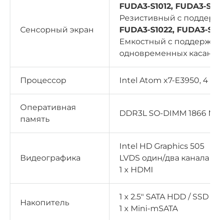
FUDA3-S1012, FUDA3-S121
Резистивный с поддерж
Сенсорный экран
FUDA3-S1022, FUDA3-S12
Емкостный с поддержкой
одновременных касани
Процессор
Intel Atom x7-E3950, 4 яд
Оперативная
DDR3L SO-DIMM 1866 МГц
память
Intel HD Graphics 505
Видеографика
LVDS один/два канала 2
1 x HDMI
1 x 2.5″ SATA HDD / SSD
Накопитель
1 x Mini-mSATA