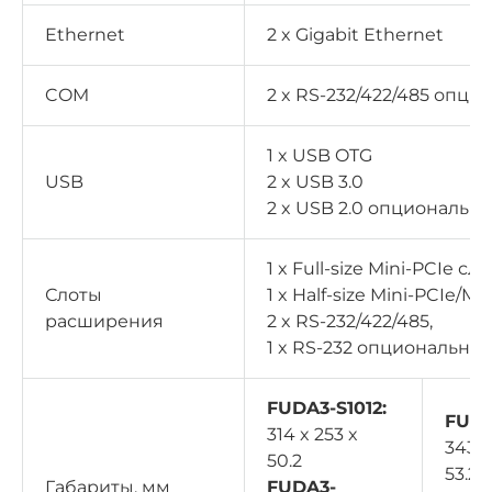
Ethernet
2 x Gigabit Ethernet
COM
2 x RS-232/422/485 опци
1 x USB OTG
USB
2 x USB 3.0
2 x USB 2.0 опционально
1 x Full-size Mini-PCIe сло
Слоты
1 x Half-size Mini-PCIe/M
расширения
2 x RS-232/422/485,
1 x RS-232 опционально
FUDA3-S1012:
FUDA
314 x 253 x
343 x
50.2
53.2
Габариты, мм
FUDA3-