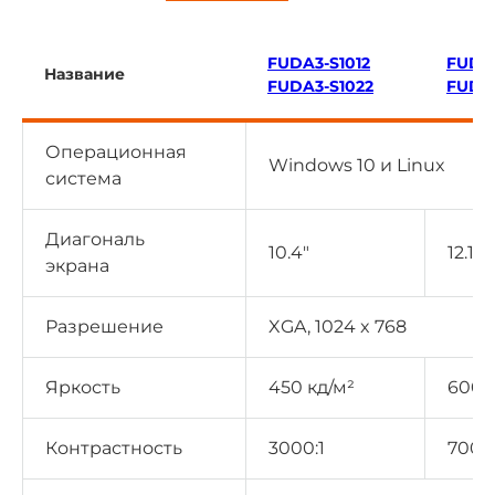
FUDA3-S1012
FUDA3
Название
FUDA3-S1022
FUDA3
Операционная
Windows 10 и Linux
система
Диагональ
10.4″
12.1″
экрана
Разрешение
XGA, 1024 x 768
Яркость
450 кд/м²
600 
Контрастность
3000:1
700:1