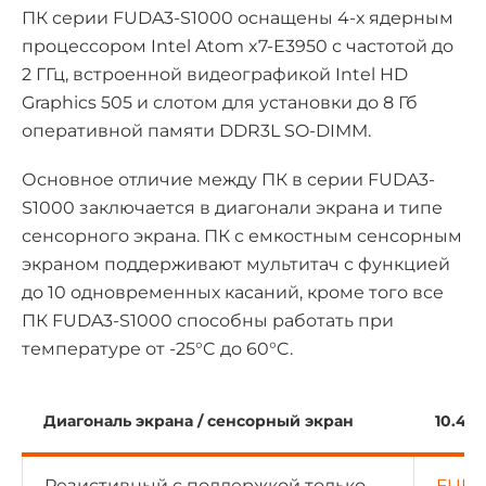
ПК серии FUDA3-S1000 оснащены 4-х ядерным
процессором Intel Atom x7-E3950 с частотой до
2 ГГц, встроенной видеографикой Intel HD
Graphics 505 и слотом для установки до 8 Гб
оперативной памяти DDR3L SO-DIMM.
Основное отличие между ПК в серии FUDA3-
S1000 заключается в диагонали экрана и типе
сенсорного экрана. ПК с емкостным сенсорным
экраном поддерживают мультитач с функцией
до 10 одновременных касаний, кроме того все
ПК FUDA3-S1000 способны работать при
температуре от -25°C до 60°C.
Диагональ экрана / сенсорный экран
10.4″
Резистивный с поддержкой только
FUDA