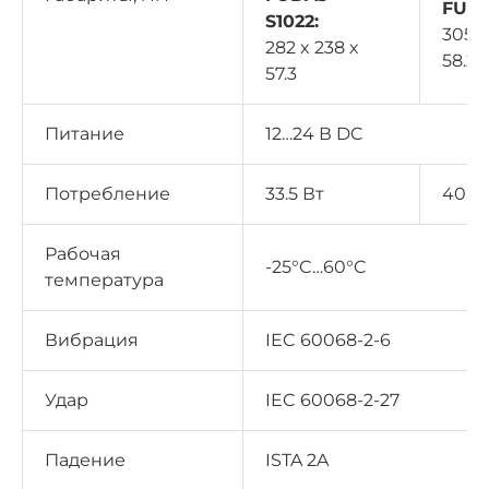
FUDA
S1022:
305 x
282 x 238 x
58.2
57.3
Питание
12…24 В DC
Потребление
33.5 Вт
40.9 
Рабочая
-25°C…60°C
температура
Вибрация
IEC 60068-2-6
Удар
IEC 60068-2-27
Падение
ISTA 2A