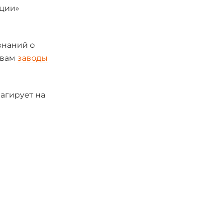
ации»
знаний о
 вам
заводы
еагирует на