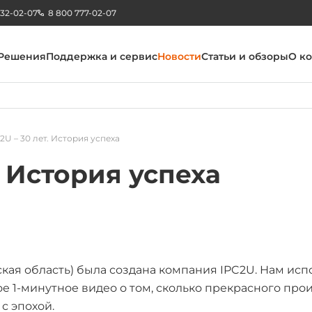
232-02-07
8 800 777-02-07
Решения
Поддержка и сервис
Новости
Статьи и обзоры
О к
2U – 30 лет. История успеха
. История успеха
ская область) была создана компания IPC2U. Нам ис
ое 1-минутное видео о том, сколько прекрасного про
с эпохой.