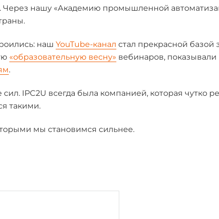
й. Через нашу «Академию промышленной автоматиз
траны.
троились: наш
YouTube-канал
стал прекрасной базой 
ую
«образовательную весну»
вебинаров, показывали
ям
.
е сил. IPC2U всегда была компанией, которая чутко р
ся такими.
оторыми мы становимся сильнее.