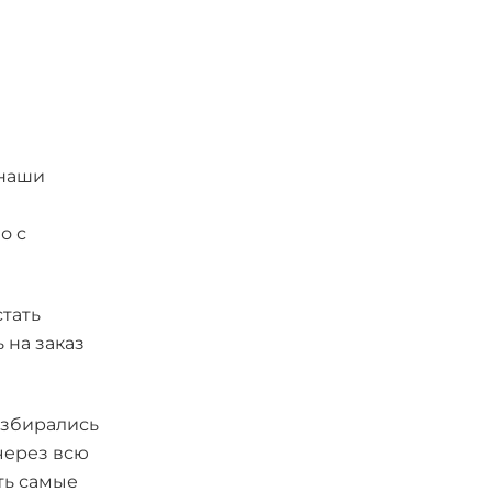
 наши
о с
стать
 на заказ
азбирались
через всю
ть самые