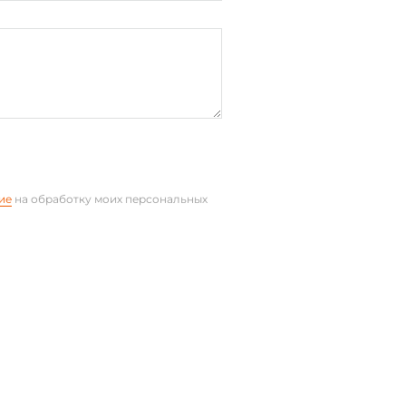
й
ster, EtherNet/IP, Modbus TCP,
 MQTT client, CAN, OPC UA server
ие
на обработку моих персональных