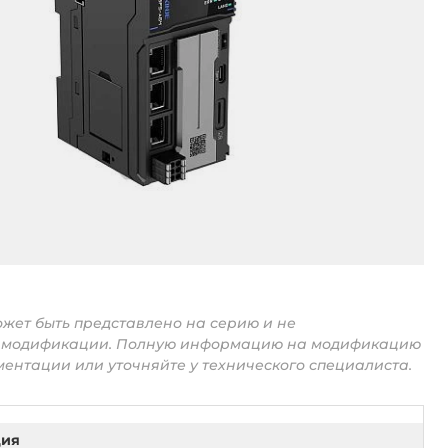
жет быть представлено на серию и не
ь модификации. Полную информацию на модификацию
ментации или уточняйте у технического специалиста.
ция