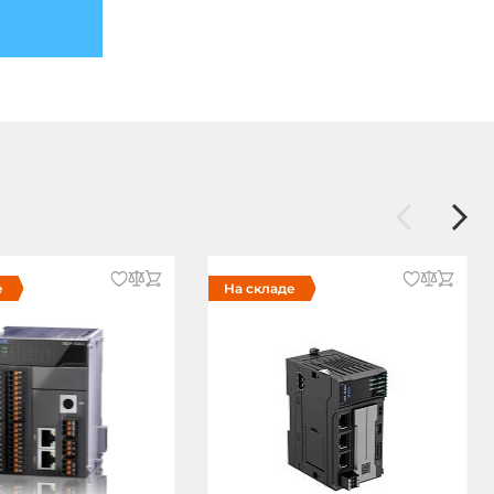
е
На складе