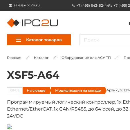
sales@ipc2u.ru
+7 (495) 642-82-44
+7 (495) 
Каталог товаров
Главная
Каталог
Оборудование для АСУ ТП
Пр
XSF5-A64
XINJE
Артикул: 107
На складе
Модификации на складе
Программируемый логический контроллер, 1x Ether
Ethernet/EtherCAT, 1x CAN/RS485, до 64 осей, до 
24VDC