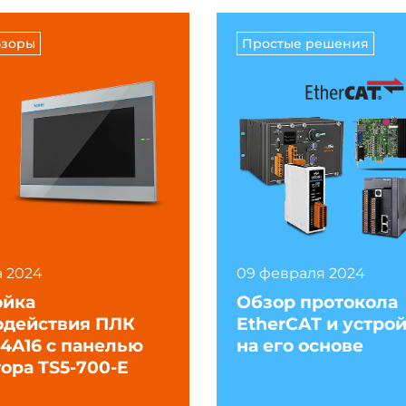
бзоры
Простые решения
а 2024
09 февраля 2024
ойка
Обзор протокола
одействия ПЛК
EtherCAT и устро
4A16 с панелью
на его основе
ора TS5-700-E