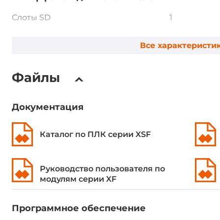
Слоты SD
1
Все характеристи
Расширение модулями
Количество слотов всего
32
Файлы
Максимальное количество
32
подключаемых модулей
Документация
Поддерживаемые модули
Модули сер
Каталог по ПЛК серии XSF
расширения
Программное обеспечение
Руководство пользователя по
модулям серии XF
Метод программирования
МЭК 61131-3
Программное обеспечение
Инструментальная среда
CoDeSys, XS