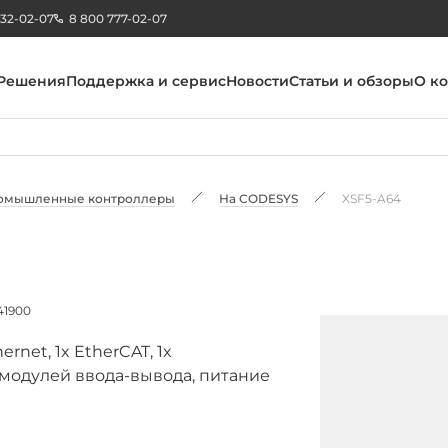
232-02-07
8 800 777-02-07
Решения
Поддержка и сервис
Новости
Статьи и обзоры
О к
омышленные контроллеры
На CODESYS
XSF5-A64
41900
net, 1x EtherCAT, 1x
32 модулей ввода-вывода, питание