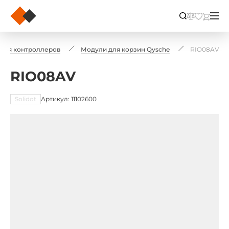
для контроллеров
Модули для корзин Qysche
RIO08AV
RIO08AV
Solidot
Артикул: 11102600