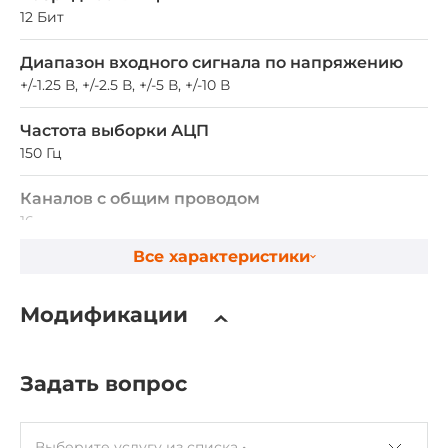
12 Бит
Диапазон входного сигнала по напряжению
+/-1.25 В, +/-2.5 В, +/-5 В, +/-10 В
Частота выборки АЦП
150 Гц
Каналов с общим проводом
16
Все характеристики
Дифференциальных каналов
8
Модификации
Аналоговый вывод
Задать вопрос
Всего каналов AO
2
Выберите услугу из списка