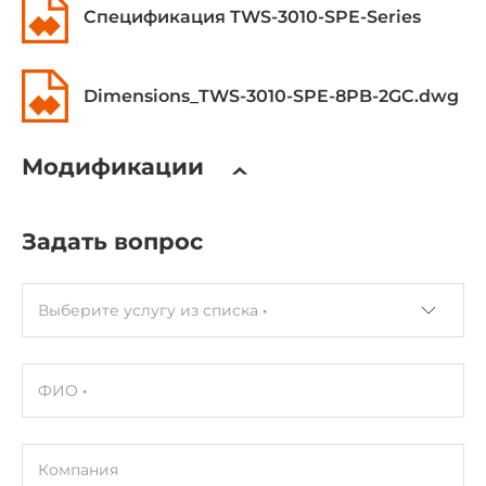
Спецификация TWS-3010-SPE-Series
Металлический корпус
Вид монтажа
Монтаж на DIN-рейку
Dimensions_TWS-3010-SPE-8PB-2GC.dwg
Степень защиты корпуса
Модификации
IP30
Габариты упаковки
Задать вопрос
Вес без упаковки
1.69 кг
Выберите услугу из списка
Вес в упаковке
1.8 кг
ФИО
Компания