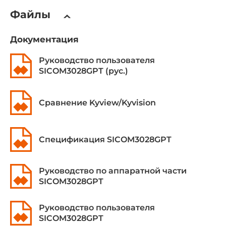
16000
Файлы
Размер буфера пакетов
Документация
8000 кБит
Руководство пользователя
Размер Jumbo-фреймов
SICOM3028GPT (рус.)
10 кБ
Макс. кол-во VLAN
Сравнение Kyview/Kyvision
4000
Очередей приоритетов на порт
Спецификация SICOM3028GPT
8
Количество IGMP групп
Руководство по аппаратной части
256
SICOM3028GPT
Сетевые протоколы
Руководство пользователя
SICOM3028GPT