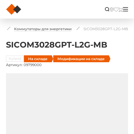
ы
Коммутаторы для энергетики
SICOM3028GPT-L2G-MB
SICOM3028GPT-L2G-MB
Kyland
На складе
Модификации на складе
Артикул: 09799000