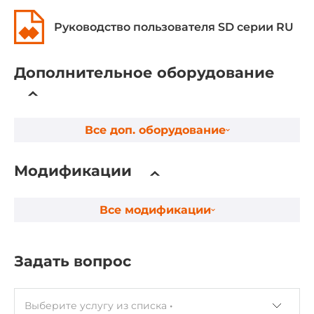
Руководство пользователя SD серии RU
Требования по питанию
DC входное напряжение
Дополнительное оборудование
18..30 В
Габариты
Все доп. оборудование
Ширина
66 мм
Модификации
Глубина
Все модификации
29 мм
Высота
Задать вопрос
171 мм
Эксплуатационные характеристики
Выберите услугу из списка