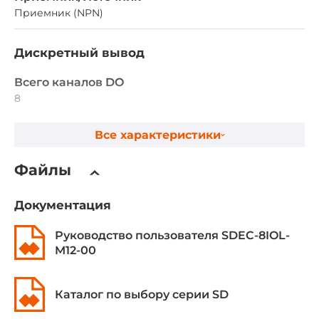
Приемник (NPN)
Дискретный вывод
Всего каналов DO
8
Приемник/источник
Все характеристики
Приемник (NPN)
Файлы
Расширение модулями
Документация
Тип модуля
Дискретный ввод-вывод
Руководство пользователя SDEC-8IOL-
M12-00
Разъемы
Каталог по выбору серии SD
Разъемы внешние
8x5-pin M12 A-code female