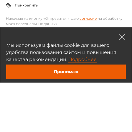
Прикрепить
Нажимая на кнопку «Отправить», я даю
согласие
на обработку
моих персональных данных
Отправить
Мы используем файлы cookie для вашего
удобства пользования сайтом и повышения
качества рекомендаций.
Подробнее
Принимаю
Полезные материалы
Статьи и обзоры (2)
Новости (1)