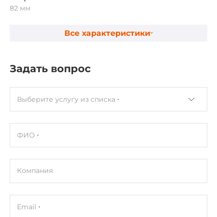
82 мм
Высота
Все характеристики
84 мм
Глубина
Задать вопрос
217 мм
Выберите услугу из списка
Эксплуатационные характеристики
Температура эксплуатации
0..50 °C
ФИО
Стандарты и сертификаты
Компания
Сертификаты
CE, FCC
Email
Безопасность