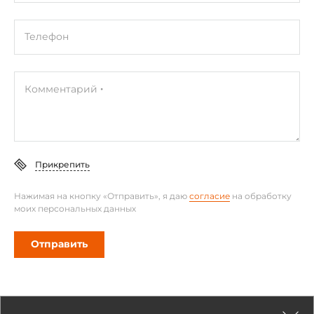
CB, UL, TUV
Телефон
Габариты упаковки
Вес без упаковки
Комментарий
3.35 кг
Вес в упаковке
3.35 кг
Прикрепить
Нажимая на кнопку «Отправить», я даю
согласие
на обработку
моих персональных данных
Отправить