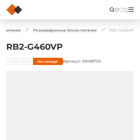
и питания
Резервируемые блоки питания
RB2-G460VP
RB2-G460VP
SURE STAR
Артикул: 09499700
На складе