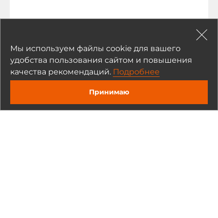
Мы используем файлы cookie для вашего
удобства пользования сайтом и повышения
качества рекомендаций.
Подробнее
Принимаю
ADLink
PXIe-3985/M16G
Процессорный модуль 3U PXIe Intel Core i7-4700QE 2.4ГГц с
16Гб DDR3, DVI, DisplayPort, 2xGb LAN, 2xUSB 3.0, 4xUSB 2.0,
500Гб HDD