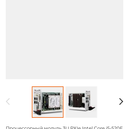
Процессорный модуль 3U PXIe Intel Core i5-520E