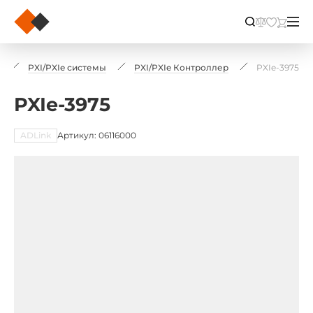
PXI/PXIe системы
PXI/PXIe Контроллер
PXIe-3975
PXIe-3975
ADLink
Артикул: 06116000