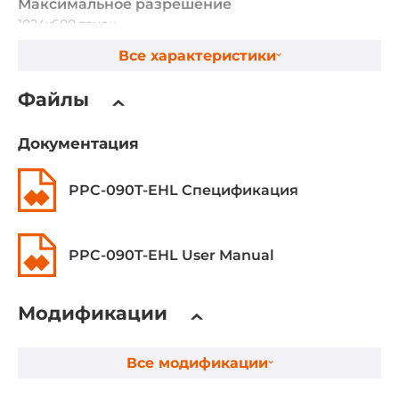
Максимальное разрешение
1024x600 точек
Все характеристики
Соотношение сторон
16:9
Файлы
Яркость номинальная
Документация
300 кд/м2
PPC-090T-EHL Спецификация
Сенсорный экран
Тип сенсорного экрана
Емкостный
PPC-090T-EHL User Manual
Процессор
Модификации
Поколение процессора
Elkhart Lake (Atom)
Все модификации