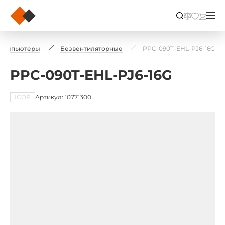
компьютеры
Безвентиляторные
PPC-090T-EHL-PJ6-16G
PPC-090T-EHL-PJ6-16G
ICOP
Артикул: 10771300