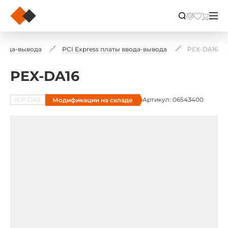
ввода-вывода
PCI Express платы ввода-вывода
PEX-DA16
PEX-DA16
ICP DAS
Артикул: 06543400
Модификации на складе