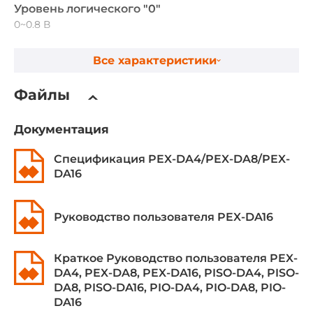
Уровень логического "0"
0~0.8 В
Уровень логической "1"
Все характеристики
2~5 В
Файлы
Каналов измерения частоты/импульсов
3
Документация
Разрядность счетчика
Спецификация PEX-DA4/PEX-DA8/PEX-
16 Бит
DA16
Максимальная частота счётчика
4 кГц
Руководство пользователя PEX-DA16
Дискретный вывод
Краткое Руководство пользователя PEX-
DA4, PEX-DA8, PEX-DA16, PISO-DA4, PISO-
Всего каналов DO
DA8, PISO-DA16, PIO-DA4, PIO-DA8, PIO-
16
DA16