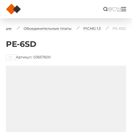
тующие
Объединительные платы
PICMG 1.3
PE-6SD
PE-6SD
IEI
Артикул: 03657600