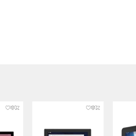
питания
 RJ45, 4xUSB, Line In, Line Out,