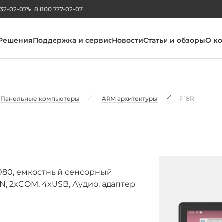
232-02-07
8 800 777-02-07
Решения
Поддержка и сервис
Новости
Статьи и обзоры
О к
Панельные компьютеры
ARM архитектуры
P18R
x1080, емкостный сенсорный
AN, 2xCOM, 4xUSB, Аудио, адаптер