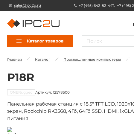
sales@ipc2u.ru
+7 (495) 642-82-44
+7 (495) 
Каталог товаров
Главная
Каталог
Промышленные компьютеры
P18R
ONERugged
Артикул: 12578500
Панельная рабочая станция с 18,5" TFT LCD, 1920
экран, Rockchip RK3568, 4Гб, 64Гб SSD, HDMI, 1xGL
питания