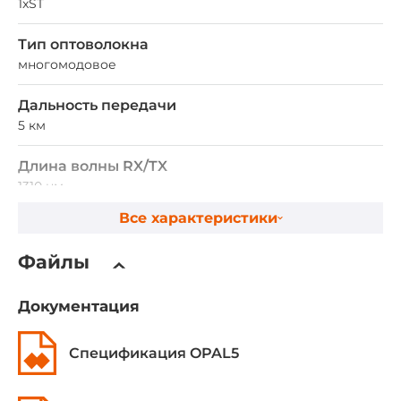
1xST
Тип оптоволокна
многомодовое
Дальность передачи
5 км
Длина волны RX/TX
1310 нм
Все характеристики
Параметры коммутатора
Файлы
Управляемый
Нет
Документация
Размер таблицы MAC адресов
Спецификация OPAL5
2000
Размер буфера пакетов