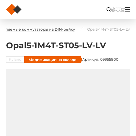
равляемые коммутаторы на DIN-рейку
Opal5-1M4T-ST05-LV-LV
Opal5-1M4T-ST05-LV-LV
Kyland
Артикул: 09955800
Модификации на складе