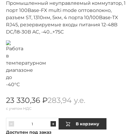
Промышленный неуправляемый коммутатор, 1
порт 100Base-FX multi mode оптоволокно,
разъем ST, 1310нм, 5км, 4 порта 10/100Base-TX
RJ45, резервируемые входы питания 12-48В
DC/18-30В AC, -40...+75C
23 330,36 ₽
283,94 у.е.
с учетом НДС
В корзину
Доступен под заказ