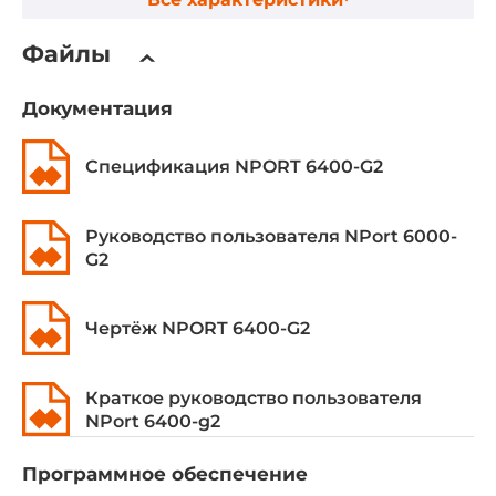
4
Файлы
Изоляция COM портов
1.5 кВ
Документация
Сетевые протоколы
Спецификация NPORT 6400-G2
Протоколы 3-го уровня
Static Routing, RIP V1/V2
Руководство пользователя NPort 6000-
G2
Протоколы управления
DHCP Server/Client, SMTP, SNMPv1/v2c/v3, UDP, DNS,
TCP/IP, SNTP Client, SNTP, ARP, ICMP, WINS
Чертёж NPORT 6400-G2
Протоколы безопасности
Краткое руководство пользователя
HTTPS, RADIUS, TACACS+, SSH2, SMTPS
NPort 6400-g2
Параметры коммутатора
Программное обеспечение