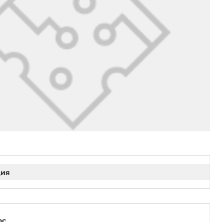
ция
ос