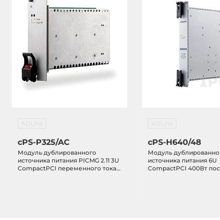
ADLink
ADLink
cPS-P325/AC
cPS-H640/48
Модуль дублированного
Модуль дублированно
источника питания PICMG 2.11 3U
источника питания 6U
CompactPCI переменного тока
CompactPCI 400Вт по
250Вт, -20...+70
тока 48В