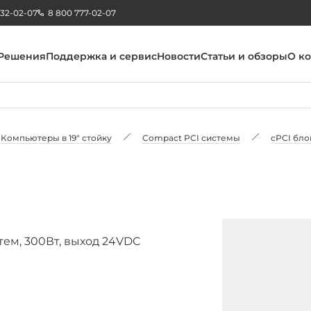
232-02-07
8 800 777-02-07
Решения
Поддержка и сервис
Новости
Статьи и обзоры
О к
Компьютеры в 19" стойку
Compact PCI системы
cPCI бло
тем, 300Вт, выход 24VDC