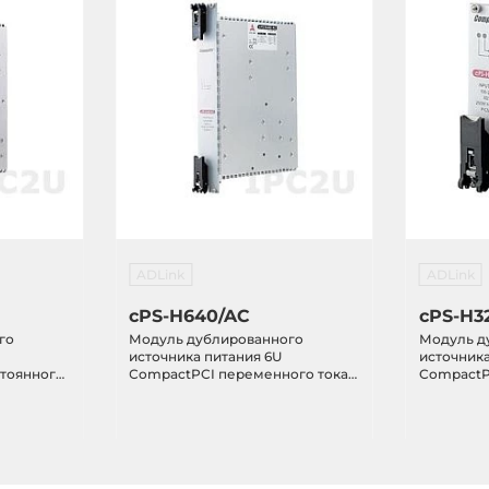
ADLink
ADLink
cPS-H640/AC
cPS-H3
го
Модуль дублированного
Модуль д
источника питания 6U
источника
стоянного
CompactPCI переменного тока
CompactP
400Вт
тока 24В