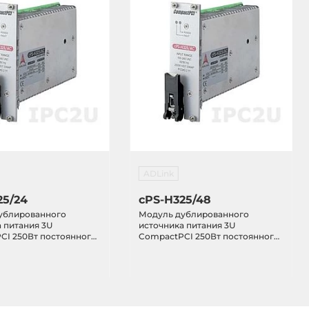
ADLink
25/24
cPS-H325/48
ублированного
Модуль дублированного
 питания 3U
источника питания 3U
CI 250Вт постоянного
CompactPCI 250Вт постоянного
тока 48В