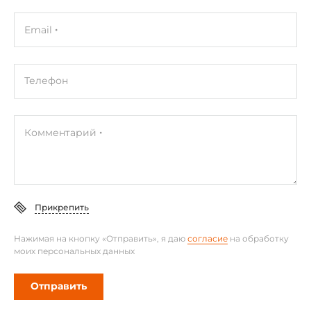
Оперативная память
Email
Тип памяти DRAM
DDR3L
Телефон
Установленный объем оперативной памяти
4 ГБ
Максимальный объем оперативной памяти
Комментарий
8 ГБ
Интерфейсы ввода-вывода
Прикрепить
Портов USB всего
2
Нажимая на кнопку «Отправить», я даю
согласие
на обработку
моих персональных данных
Портов USB v3.x
2
Отправить