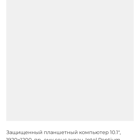
Защищенный планшетный компьютер 10.1",
1920x1200, пр.-емк.сенс.экран, Intel Pentium