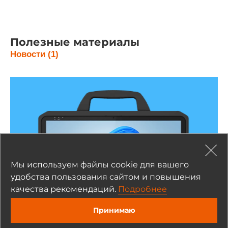
Интерфейсы для накопителей
Слоты MicroSD
1
Полезные материалы
Новости (1)
Установленный накопитель
Тип накопителя
SSD
Интерфейс накопителя
SATA
Объем накопителя №1
Мы используем файлы cookie для вашего
64 ГБ
удобства пользования сайтом и повышения
качества рекомендаций.
Подробнее
Расширенный функционал
Принимаю
Фронтальная камера