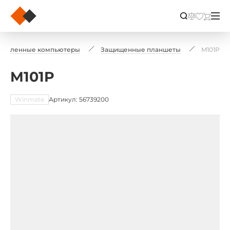
ышленные компьютеры
Защищенные планшеты
M101P
M101P
Winmate
Артикул: 56739200