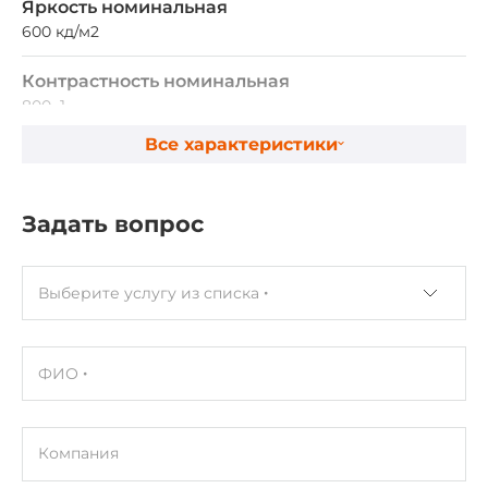
Яркость номинальная
600 кд/м2
Контрастность номинальная
800~1
Все характеристики
Сенсорный экран
Тип сенсорного экрана
Задать вопрос
Емкостный
Выберите услугу из списка
Процессор
Тип установленного процессора
Intel Pentium N4200
ФИО
Максимальная частота процессора
2.5 ГГц
Компания