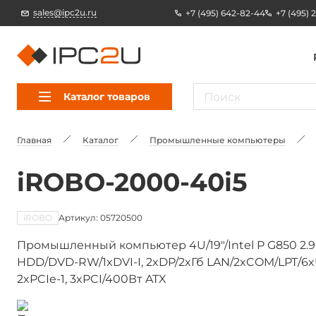
sales@ipc2u.ru
+7 (495) 642-82-44
+7 (495) 
Каталог товаров
Главная
Каталог
Промышленные компьютеры
iROBO-2000-40i5
iROBO
Артикул: 05720500
Промышленный компьютер 4U/19"/Intel P G850 2.9
HDD/DVD-RW/1xDVI-I, 2xDP/2xГб LAN/2xCOM/LPT/6xUS
2xPCIe-1, 3xPCI/400Вт ATX