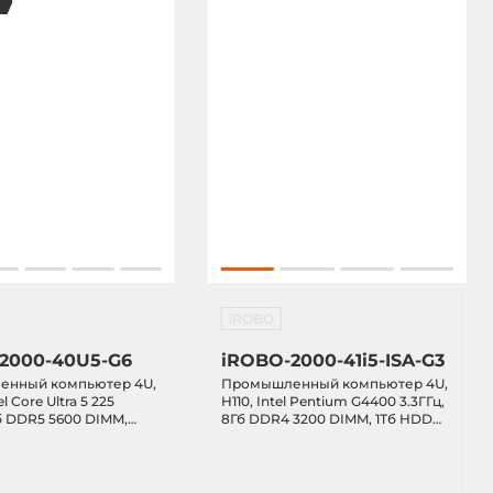
iROBO
2000-40U5-G6
iROBO-2000-41i5-ISA-G3
нный компьютер 4U,
Промышленный компьютер 4U,
l Core Ultra 5 225
H110, Intel Pentium G4400 3.3ГГц,
Гб DDR5 5600 DIMM,
8Гб DDR4 3200 DIMM, 1Тб HDD
 2280 NVMe TLC, RAID
3.5" SATA, DVD-RW, VGA, 2xLAN,
VGA, HDMI, DP, 4xLAN,
3xUSB, COM, PS/2, PICMG, 4xPCI,
SB, аудио, 3xM.2,
8xISA, БП 400Вт AC
x16/x0 или x8/x8),