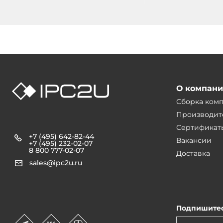
4xPCIe-4 , 1xPCI, БП 5
Всего отсеков для накопителей
3
Виброустойчивое крепление
Да
Дверца для накопителей
Да
Отсеки 3.5" — внутренние
1
О компан
Сборка ком
Отсеки 5.25" — внутренние
2
Производит
Сертификат
Установленный накопитель
+7 (495) 642-82-44
Вакансии
+7 (495) 232-02-07
8 800 777-02-07
Доставка
Тип накопителя
HDD
sales@ipc2u.ru
Форм-фактор накопителя
3.5"
Интерфейс накопителя
SATA
Подпишитес