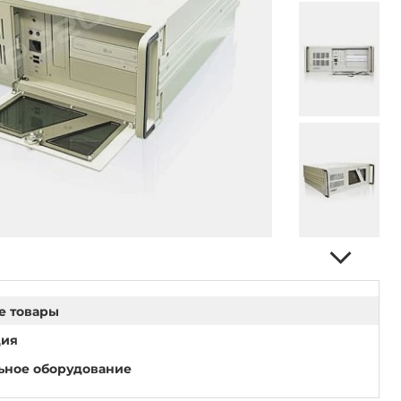
е товары
ция
ьное оборудование