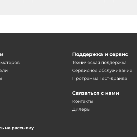
00Вт AC
4xPCIe-4 ,
аудио, 3xM.2, 2xPCIe-16(x16/x0
или x8/x8), 4xPCIe-4, 1xPCI, БП
2x500Вт AC
ии
Поддержка и сервис
пьютеров
Техническая поддержка
ели
Сервисное обслуживание
ы
Программа Тест-драйва
Связаться с нами
Контакты
Дилеры
ь на рассылку