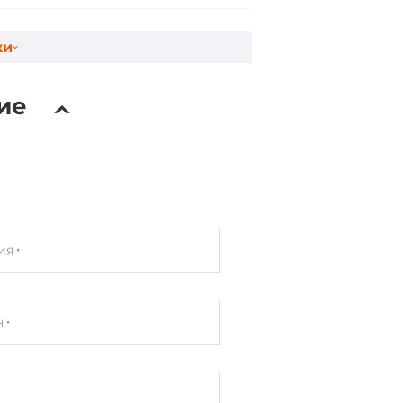
ки
ие
ия
н