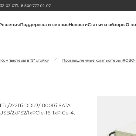
232-02-07
8 800 777-02-07
Решения
Поддержка и сервис
Новости
Статьи и обзоры
О к
Компьютеры в 19" стойку
Промышленные компьютеры iROBO-
ГГц/2x2Гб DDR3/1000Гб SATA
B/2xPS2/1xPCIe-16, 1xPICe-4,