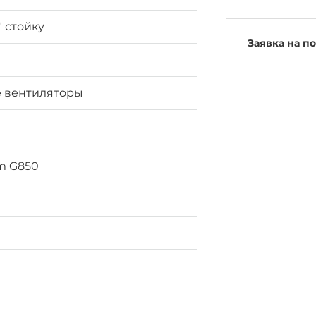
" стойку
Заявка на п
 вентиляторы
um G850