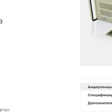
а
Аналогичны
Специфика
Дополнител
орпус