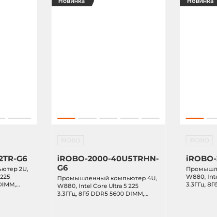
Новинка
Новинка
iROBO
iROBO
2TR-G6
iROBO-2000-40U5TRHN-
iROBO-
G6
ютер 2U,
Промышле
 225
W880, Inte
Промышленный компьютер 4U,
DIMM,
3.3ГГц, 8
W880, Intel Core Ultra 5 225
LC, RAID
256Гб M.2
3.3ГГц, 8Гб DDR5 5600 DIMM,
, 4xLAN,
0/1/5/10, 
Корзина 3x3.5", 256Гб M.2 2280
M.2,
COM, 10xU
NVMe TLC, RAID 0/1/5/10, VGA,
x8),
2xPCIe-16(
HDMI, DP, 4xLAN, COM, 10xUSB,