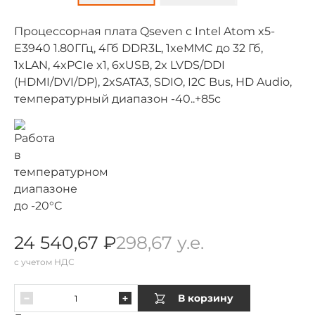
Процессорная плата Qseven с Intel Atom x5-
E3940 1.80ГГц, 4Гб DDR3L, 1xeMMC до 32 Гб,
1xLAN, 4xPCIe x1, 6xUSB, 2x LVDS/DDI
(HDMI/DVI/DP), 2xSATA3, SDIO, I2C Bus, HD Audio,
температурный диапазон -40..+85c
24 540,67 ₽
298,67 у.е.
с учетом НДС
В корзину