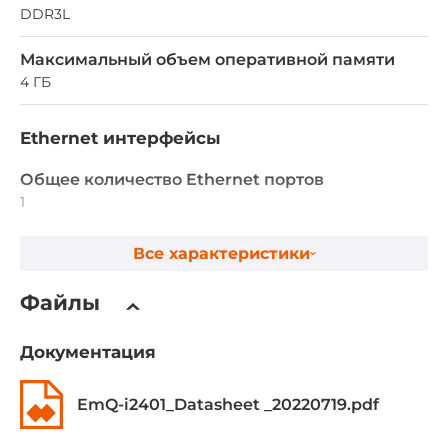
DDR3L
Максимальный объем оперативной памяти
4 ГБ
Ethernet интерфейсы
Общее количество Ethernet портов
1
Портов 10/100/1000 Mbit/s
Все характеристики
1
Файлы
Интерфейсы ввода-вывода
Документация
Портов USB всего
6
EmQ-i2401_Datasheet _20220719.pdf
Портов USB v2.0