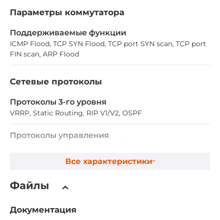
Параметры коммутатора
Поддерживаемые функции
ICMP Flood, TCP SYN Flood, TCP port SYN scan, TCP port
FIN scan, ARP Flood
Сетевые протоколы
Протоколы 3-го уровня
VRRP, Static Routing, RIP V1/V2, OSPF
Протоколы управления
DHCP Server/Client, SNMPv1/v2c/v3, LLDP, Telnet, DDNS,
TFTP
Все характеристики
Протоколы резервирования
Файлы
VRRP
Документация
Протоколы безопасности