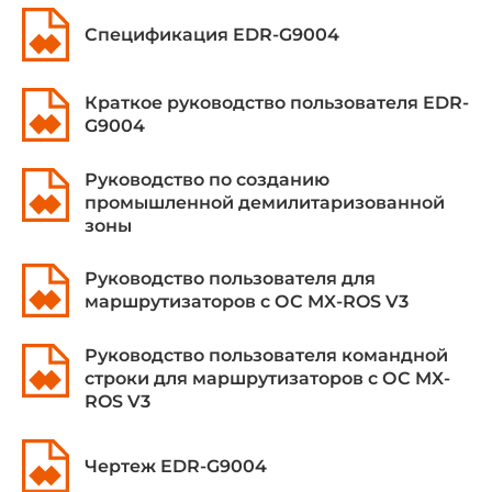
RADIUS, TACACS+, IPSec, L2TP, Firewall
Cпецификация EDR-G9004
Стандарты IEEE
IEEE 802.1X для Authentication, IEEE 802.3 для 10BaseT,
Краткое руководство пользователя EDR-
IEEE 802.3ab для 1000BaseT(X), IEEE 802.3u для
G9004
100BaseT(X), 100BaseFX, IEEE 802.3x для Flow Control,
IEEE 802.3z для 1000BaseSX/LX/LHX/ZX
Руководство по созданию
промышленной демилитаризованной
Синхронизация времени
зоны
Протоколы синхронизации
Руководство пользователя для
NTP, SNTP
маршрутизаторов с ОС MX-ROS V3
Разъемы
Руководство пользователя командной
строки для маршрутизаторов с ОС MX-
Разъемы внешние
ROS V3
1xUSB
Чертеж EDR-G9004
Требования по питанию