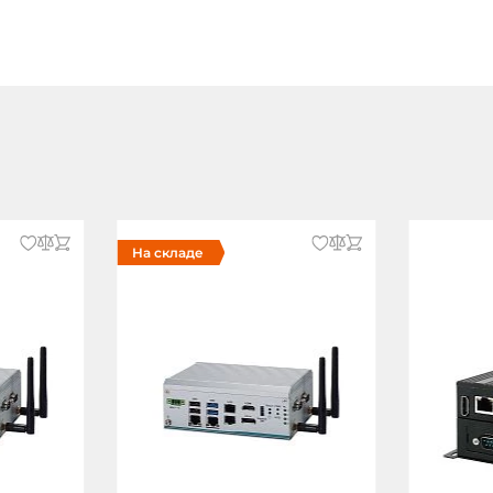
аптер питания AC/DC
На складе
, Windows XP Embedded,
Windows Embedded Standard 7,
Windows Embedded CE