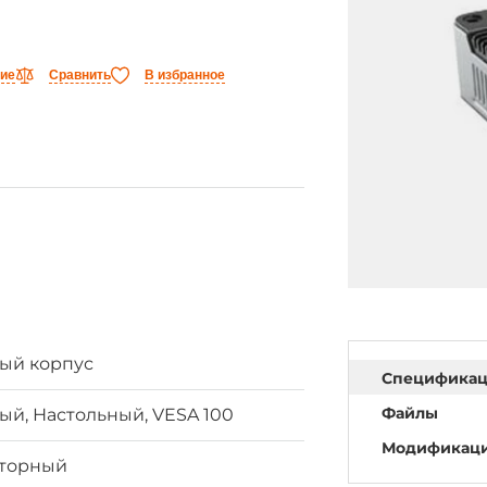
ние
Сравнить
В избранное
ый корпус
Специфика
Файлы
й, Настольный, VESA 100
Модификац
яторный