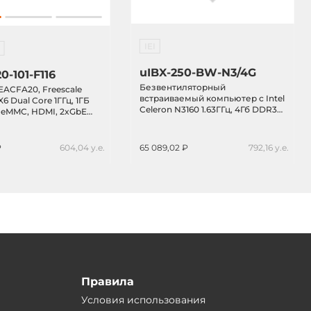
IEI
uIBX-250-BW-N3/4G
-101-F116
Безвентиляторный
ACFA20, Freescale
встраиваемый компьютер с Intel
X6 Dual Core 1ГГц, 1ГБ
Celeron N3160 1.63ГГц, 4Гб DDR3L
 eMMC, HDMI, 2xGbE
RAM, 1xHDMI, 1xVGA, 2xGbit LAN,
.0, 1xUSB 2.0 OTG,
2xCOM, 4xUSB, Audio, 1x2.5" HDD,
36V DC-In
1xMini-PCIe, питание 12В DC
₽
604,04 у.е.
65 089,02 ₽
792,16 у.е.
(адаптер 220В в комплекте)
Правила
Условия использования