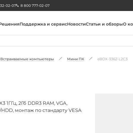
232-02-07
8 800 777-02-07
Решения
Поддержка и сервис
Новости
Статьи и обзоры
О к
Встраиваемые компьютеры
Мини ПК
eBOX-3362-L2C3
 1ГГц, 2Гб DDR3 RAM, VGA,
TA/HDD, монтаж по стандарту VESA