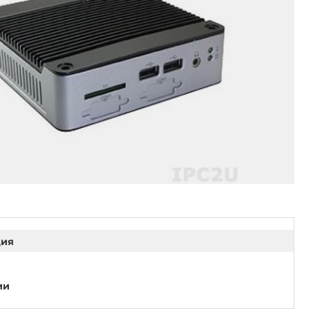
ция
ии