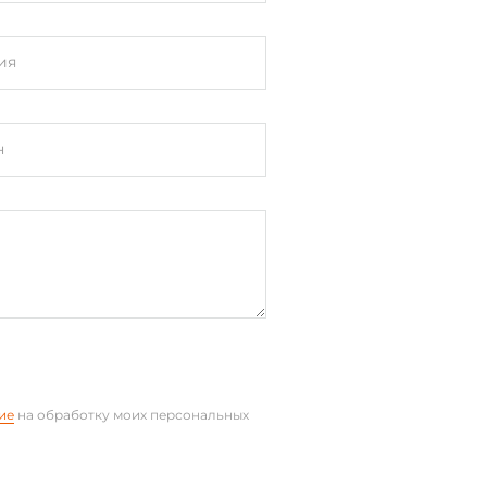
ия
н
ие
на обработку моих персональных
VGA, 2xRJ45, 3xUSB, Audio Out,
 card slot