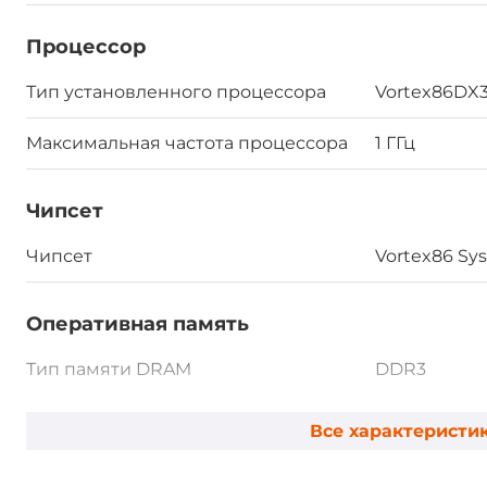
Процессор
Тип установленного процессора
Vortex86DX
Максимальная частота процессора
1 ГГц
Чипсет
Чипсет
Vortex86 Sy
Оперативная память
Тип памяти DRAM
DDR3
Установленный объем оперативной
2 ГБ
Все характеристи
памяти