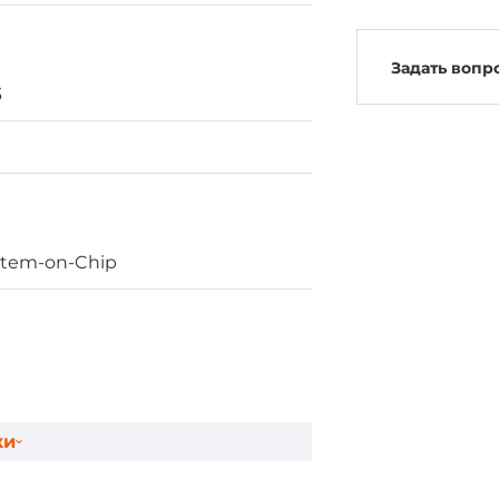
Задать вопр
3
stem-on-Chip
ки