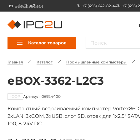
sales@ipc2u.ru
+7 (495) 642-82-44
+7 (495) 
Каталог товаров
Главная
Каталог
Промышленные компьютеры
eBOX-3362-L2C3
ICOP
Артикул: 06924400
Компактный встраиваемый компьютер Vortex86DX3
2xLAN, 3xCOM, 3xUSB, слот SD, отсек для 1x2.5" SA
100, 8-24V DC