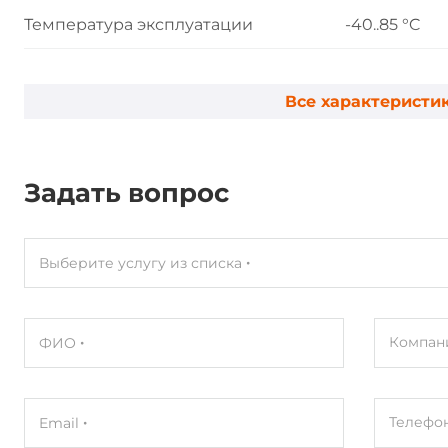
Температура эксплуатации
-40..85 °C
Влажность
10-95%
Все характеристи
Вибрация
20G@7~200
Удар
1500G@0.5
Задать вопрос
MTBF
3000000 ч
Выберите услугу из списка
Габариты упаковки
Вес без упаковки
0.01 кг
Компан
ФИО
Вес в упаковке
0.01 кг
Телефо
Email