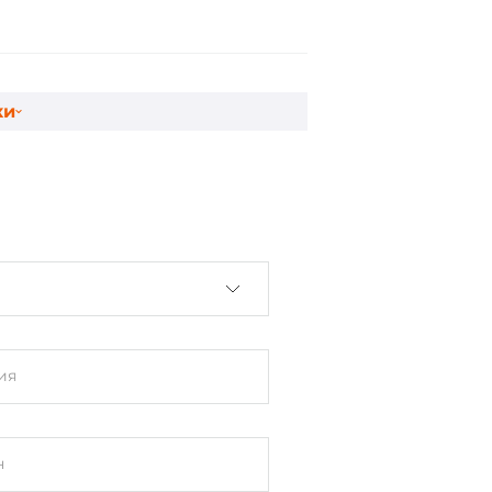
ки
0Hz
ms
ия
н