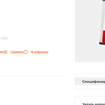
м НДС
ние
Сравнить
В избранное
Специфика
Задать вопр