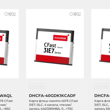
Innodisk
Innodisk
GWAQL
DHCFA-40GDK1KCADF
DHCFA
Гб CFast
Карта флеш-памяти 40Гб CFast
Карта фле
ение/
3IE7, iSLC, 4 канала, чтение/
3IE7, iSLC
...+85C
запись 440/290MB/s, 0...+70C
запись 550