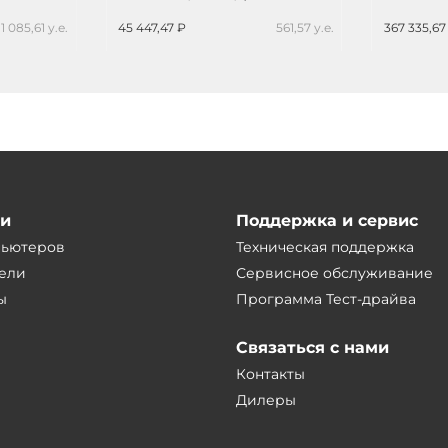
1 085,61 у.е.
45 447,47 ₽
561,57 у.е.
367 335,67
ии
Поддержка и сервис
пьютеров
Техническая поддержка
ели
Сервисное обслуживание
ы
Программа Тест-драйва
Связаться с нами
Контакты
Дилеры