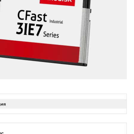
ция
ос