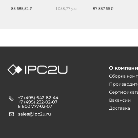
температурный диапазон
-40...+70C
85 685,52 ₽
1 058,77 у.е.
87 857,66 ₽
О компан
Сборка ком
Производит
Сертификат
+7 (495) 642-82-44
Вакансии
+7 (495) 232-02-07
8 800 777-02-07
Доставка
sales@ipc2u.ru