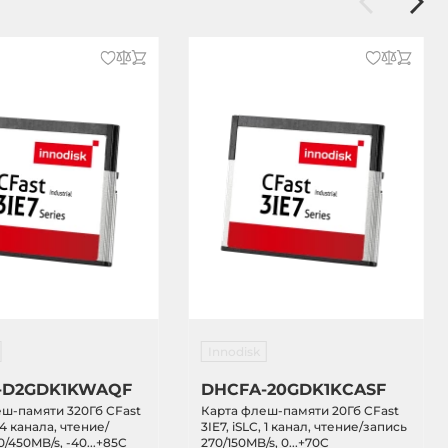
Innodisk
-D2GDK1KWAQF
DHCFA-20GDK1KCASF
ш-памяти 320Гб CFast
Карта флеш-памяти 20Гб CFast
, 4 канала, чтение/
3IE7, iSLC, 1 канал, чтение/запись
/450MB/s, -40...+85C
270/150MB/s, 0...+70C