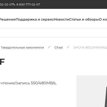
232-02-07
8 800 777-02-07
Решения
Поддержка и сервис
Новости
Статьи и обзоры
О к
Твердотельные накопители
CFast
DHCFA-80GDK1KWAQ
F
, чтение/запись 550/480MB/s,