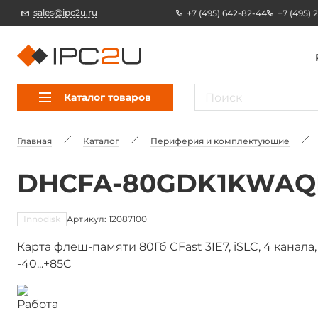
sales@ipc2u.ru
+7 (495) 642-82-44
+7 (495) 
Каталог товаров
Главная
Каталог
Периферия и комплектующие
DHCFA-80GDK1KWAQ
Innodisk
Артикул: 12087100
Карта флеш-памяти 80Гб CFast 3IE7, iSLC, 4 канала
-40...+85C