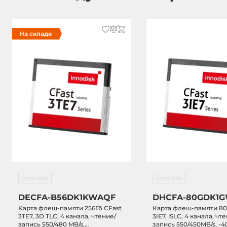
На складе
Innodisk
Innodisk
DECFA-B56DK1KWAQF
DHCFA-80GDK1
Карта флеш-памяти 256Гб CFast
Карта флеш-памяти 80
3TE7, 3D TLC, 4 канала, чтение/
3IE7, iSLC, 4 канала, чт
запись 550/480 MB/s,
запись 550/450MB/s, -40