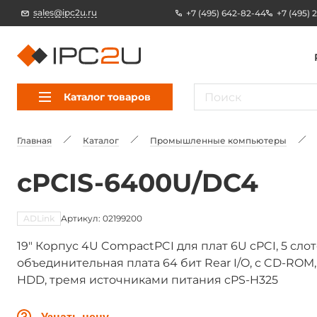
sales@ipc2u.ru
+7 (495) 642-82-44
+7 (495) 
Каталог товаров
Главная
Каталог
Промышленные компьютеры
cPCIS-6400U/DC4
ADLink
Артикул: 02199200
19" Корпус 4U CompactPCI для плат 6U cPCI, 5 сло
объединительная плата 64 бит Rear I/O, с CD-RO
HDD, тремя источниками питания cPS-H325