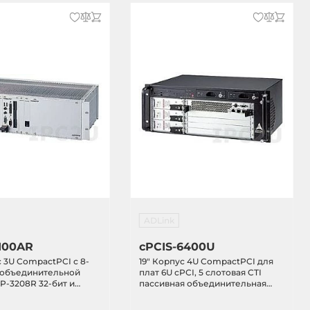
ADLink
1100AR
cPCIS-6400U
с 3U CompactPCI с 8-
19" Корпус 4U CompactPCI для
 объединительной
плат 6U cPCI, 5 слотовая CTI
P-3208R 32-бит и
пассивная объединительная
м питания 280Вт ATX,
плата 64 бит Rear I/O, с CD-ROM,
FDD, двумя отсеками HDD, без