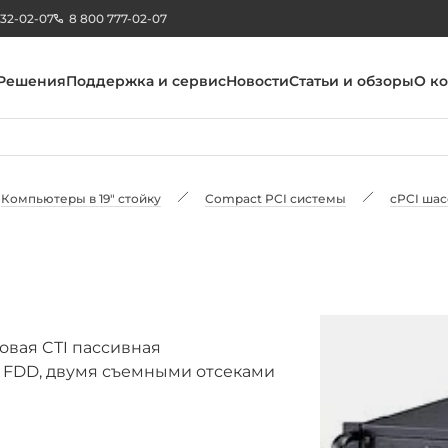
232-02-07
8 800 777-02-07
Решения
Поддержка и сервис
Новости
Статьи и обзоры
О к
Компьютеры в 19" стойку
Compact PCI системы
cPCI шас
товая CTI пассивная
M, FDD, двумя съемными отсеками