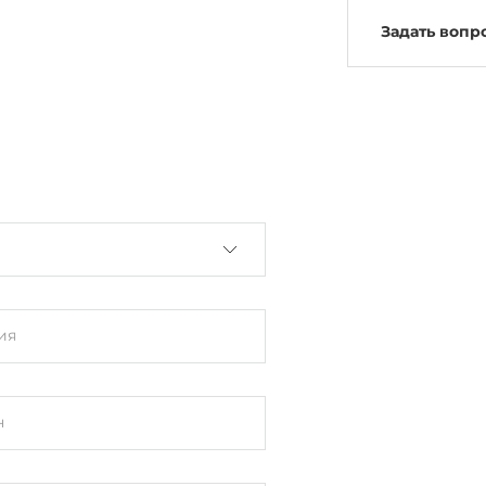
Задать вопр
ия
н