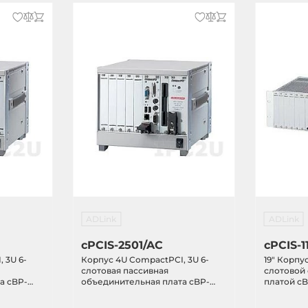
ADLink
ADLink
cPCIS-2501/AC
cPCIS-
 3U 6-
Корпус 4U CompactPCI, 3U 6-
19" Корпу
слотовая пассивная
слотовой
а cBP-
объединительная плата cBP-
платой cB
точника
3206, cBP-3061 с источником
источнико
питания cPS-H325/AC 250Вт
Rear I/O