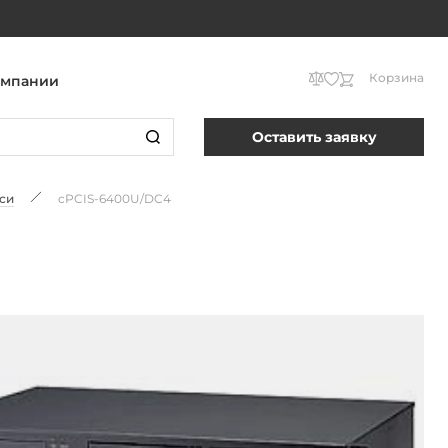
Корзина
омпании
Оставить заявку
си
cPCIS-6400U/DC4