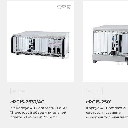
ADLink
ADLink
cPCIS-2633/AC
cPCIS-2501
19" Корпус 4U CompactPCI с 3U
Корпус 4U CompactPCI,
13-слотовой объединительной
слотовая пассивная
платой cBP-3213P 32-бит c
объединительная плат
мостом cBP-R3213, и тремя
3206, cBP-3061, без ис
источниками питания cPS-
питания