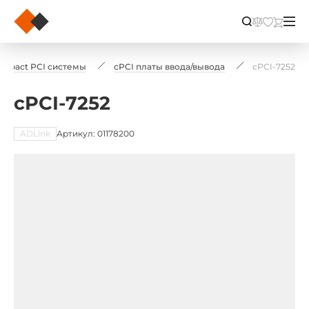
mpact PCI системы
cPCI платы ввода/вывода
cPCI-7252
cPCI-7252
ADLink
Артикул: 01178200