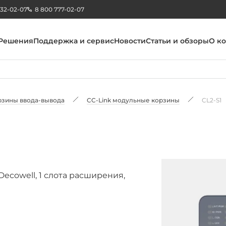
232-02-07
8 800 777-02-07
Решения
Поддержка и сервис
Новости
Статьи и обзоры
О к
рзины ввода-вывода
CC-Link модульные корзины
CL2-S1
cowell, 1 слота расширения,