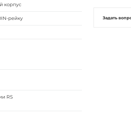
й корпус
Задать вопр
DIN-рейку
ии RS