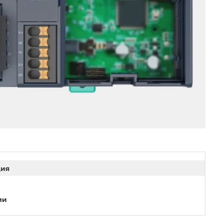
ция
ии