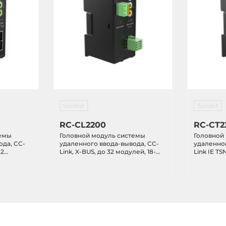
Solidot
Solidot
RC-CL2200
RC-CT2
темы
Головной модуль системы
Головной
ода, CC-
удаленного ввода-вывода, CC-
удаленног
32
Link, X-BUS, до 32 модулей, 18-
Link IE TS
36VDC-in
модулей, 