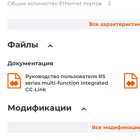
Общее количество Ethernet портов
2
Портов 10/100 Mbit/s
2
Все характеристи
Сетевые протоколы
Файлы
Промышленные протоколы
CC Link
Документация
Габариты
Руководство пользователя RS
series multi-function integrated
Ширина
105.5 мм
CC-Link
Глубина
31 мм
Модификации
Высота
61 мм
Все модификаци
Требования по питанию