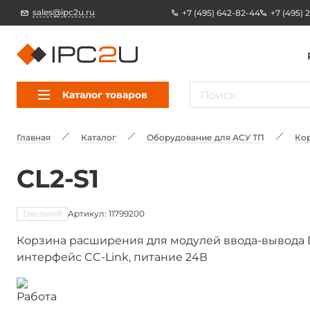
sales@ipc2u.ru
+7 (495) 642-82-44
+7 (495) 
Каталог товаров
Главная
Каталог
Оборудование для АСУ ТП
Ко
CL2-S1
Decowell
Артикул: 11799200
Корзина расширения для модулей ввода-вывода De
интерфейс CC-Link, питание 24В