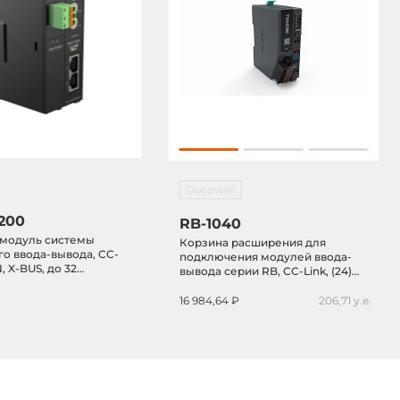
Decowell
200
RB-1040
 модуль системы
Корзина расширения для
о ввода-вывода, CC-
подключения модулей ввода-
N, X-BUS, до 32
вывода серии RB, CC-Link, (24)
18-36VDC-in
VAC
16 984,64 ₽
206,71 у.е.