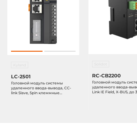
Solidot
Kyland
RC-CB2200
LC-2501
Головной модуль сис
Головной модуль системы
удаленного ввода-выв
удаленного ввода-вывода, CC-
Link IE Field, X-BUS, до 
link Slave, 5pin клеммные
модулей, 18-36VDC-in
колодки, Rx/Ry 896 байт
/RWr/RWw 128 байт, 32 слота